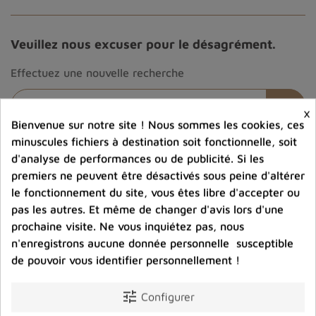
Veuillez nous excuser pour le désagrément.
Effectuez une nouvelle recherche
×
Bienvenue sur notre site ! Nous sommes les cookies, ces
minuscules fichiers à destination soit fonctionnelle, soit
d'analyse de performances ou de publicité. Si les
help_outline
Poser une question sur une catégorie
premiers ne peuvent être désactivés sous peine d'altérer
le fonctionnement du site, vous êtes libre d'accepter ou
pas les autres. Et même de changer d'avis lors d'une
prochaine visite. Ne vous inquiétez pas, nous
n'enregistrons aucune donnée personnelle susceptible
Livraison gratuite
de pouvoir vous identifier personnellement !
à partir de 80€ d'achats en France
métropolitaine
tune
Configurer
Paiement sécurisé
Paiement en ligne sécurisé