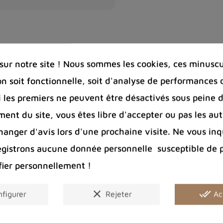
mme un point de
nvergence pour notre
rgie vitale ou "prana".
ur notre site ! Nous sommes les cookies, ces minuscul
on soit fonctionnelle, soit d'analyse de performances 
Si les premiers ne peuvent être désactivés sous peine d
ent du site, vous êtes libre d'accepter ou pas les aut
nger d'avis lors d'une prochaine visite. Ne vous inq
egistrons aucune donnée personnelle susceptible de 
fier personnellement !
clear
done_all
figurer
Rejeter
Ac
aiement sécurisé
Retours fa
aiement en ligne sécurisé
Délai de 14 jo