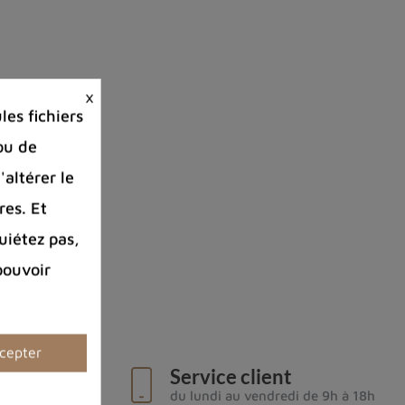
×
es fichiers
ou de
'altérer le
res. Et
uiétez pas,
pouvoir
cepter
ciles
Service client
urs
du lundi au vendredi de 9h à 18h