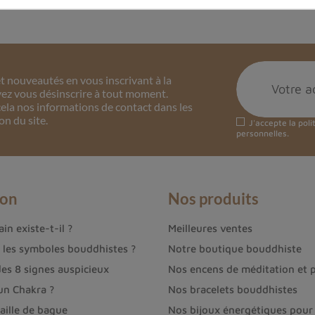
 nouveautés en vous inscrivant à la
ez vous désinscrire à tout moment.
ela nos informations de contact dans les
on du site.
J'accepte la
poli
personnelles.
ion
Nos produits
in existe-t-il ?
Meilleures ventes
t les symboles bouddhistes ?
Notre boutique bouddhiste
des 8 signes auspicieux
Nos encens de méditation et p
un Chakra ?
Nos bracelets bouddhistes
aille de bague
Nos bijoux énergétiques pour 