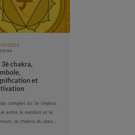
/11/2023
 29194
 3è chakra,
ymbole,
gnification et
tivation
ide complet du 3è chakra.
ué entre le nombril et le
ernum, le chakra du plexus
aire est souvent considéré