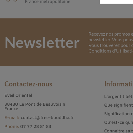
France métropolitaine
Recevez nos promos et
Newsletter
newsletter. Vous pouv
Vous trouverez pour c
Conditions d'Utilisati
Contactez-nous
Informat
Eveil Oriental
L'argent tibéta
38480 Le Pont de Beauvoisin
Que signifien
France
Signification 
E-mail:
contact@free-bouddha.fr
Qu'est-ce qu'
Phone.
07 77 28 81 83
Connaître sa t