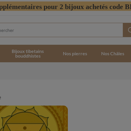
pplémentaires pour 2 bijoux achetés code
Bijoux tibetains
Nos pierres
Nos Châles
bouddhistes
e