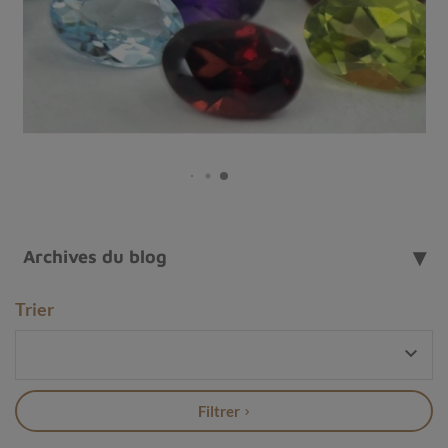
Archives du blog
Trier

Filtrer
Pierre Hypersthène