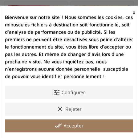
polies pour la confection de
bijoux
ou d'objets de
décoration. Il est important de noter que l'exploitation
×
Bienvenue sur notre site ! Nous sommes les cookies, ces
de ce minéral demeure limitée en raison de
sa rareté
et
minuscules fichiers à destination soit fonctionnelle, soit
de la difficulté à extraire des spécimens de haute
d'analyse de performances ou de publicité. Si les
qualité.
premiers ne peuvent être désactivés sous peine d'altérer
le fonctionnement du site, vous êtes libre d'accepter ou
pas les autres. Et même de changer d'avis lors d'une
prochaine visite. Ne vous inquiétez pas, nous
n'enregistrons aucune donnée personnelle susceptible
Pendentif Hypersthene
Pendentif rond
de pouvoir vous identifier personnellement !
semi-rond
Hypersthène
105,00 €
96,00 €
tune
Configurer
Prix
Prix
clear
Rejeter
shopping_cart
favorite_border
shopping_cart
favorite_border


done_all
Accepter
Bloc d'hypersthène