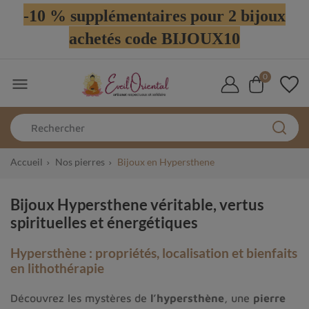
-10 % supplémentaires pour 2 bijoux
achetés code BIJOUX10
0

Accueil
Nos pierres
Bijoux en Hypersthene
Bijoux Hypersthene véritable, vertus
spirituelles et énergétiques
Hypersthène : propriétés, localisation et bienfaits
en lithothérapie
Découvrez les mystères de
l’hypersthène
, une
pierre