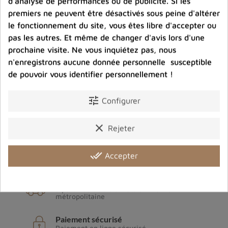
d'analyse de performances ou de publicité. Si les
premiers ne peuvent être désactivés sous peine d'altérer
le fonctionnement du site, vous êtes libre d'accepter ou
pas les autres. Et même de changer d'avis lors d'une
prochaine visite. Ne vous inquiétez pas, nous
n'enregistrons aucune donnée personnelle susceptible
de pouvoir vous identifier personnellement !
tune
Configurer
Archives du blog
clear
Rejeter
done_all
Accepter
Livraison gratuite
à partir de 80€ d'achats en France
métropolitaine
Paiement sécurisé
Paiement en ligne sécurisé