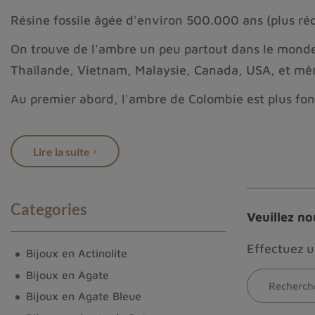
Résine fossile âgée d'environ 500.000 ans (plus ré
On trouve de l'ambre un peu partout dans le monde, 
Thaïlande, Vietnam, Malaysie, Canada, USA, et mêm
Au premier abord, l'ambre de Colombie est plus fonc
petits insectes, des petites plantes etc..
L'ambre est réputée
apporter douceur et calme
à c
Lire la suite
L'ambre ne nécessite aucun nettoyage et aucun re
Voir également
Categories
Veuillez n
Effectuez 
Bijoux en Actinolite
Bijoux en Agate
Bijoux en Agate Bleue