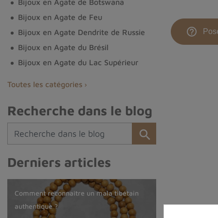
Bijoux en Agate de Botswana
Bijoux en Agate de Feu
help_outline
Pose
Bijoux en Agate Dendrite de Russie
Bijoux en Agate du Brésil
Bijoux en Agate du Lac Supérieur
Toutes les catégories
Recherche dans le blog
Derniers articles
Comprendre les objets rituels
Agate du Montana : comment
Acheter des bijoux en pierre naturelle :
Comment reconnaître un mala tibétain
bouddhistes : usages, traditions et
reconnaître, choisir et associer cette
guide complet
authentique ?