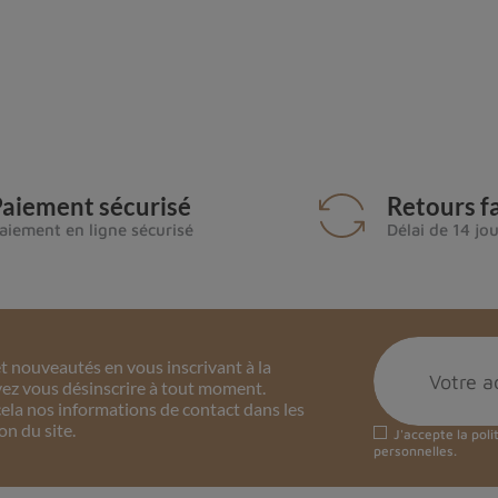
aiement sécurisé
Retours fa
aiement en ligne sécurisé
Délai de 14 jo
 nouveautés en vous inscrivant à la
ez vous désinscrire à tout moment.
ela nos informations de contact dans les
on du site.
J'accepte la
poli
personnelles.