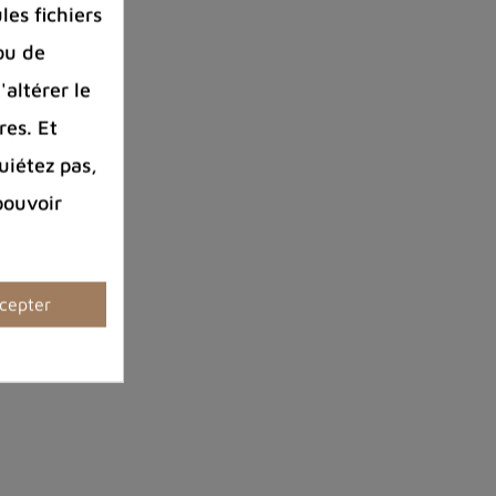
es fichiers
ou de
'altérer le
res. Et
uiétez pas,
pouvoir
cepter