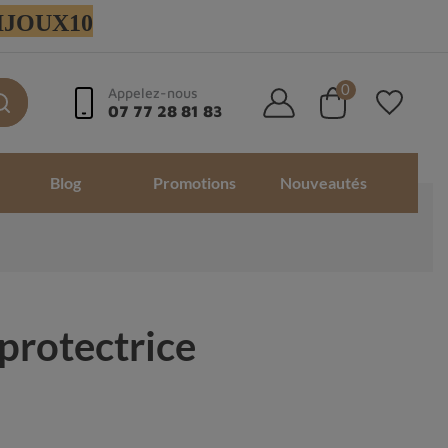
 BIJOUX10
0
Appelez-nous
07 77 28 81 83
Blog
Promotions
Nouveautés
 protectrice