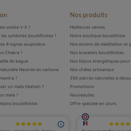
ion
Nos produits
in existe-t-il ?
Meilleures ventes
t les symboles bouddhistes ?
Notre boutique bouddhiste
des 8 signes auspicieux
Nos encens de méditation et p
un Chakra ?
Nos bracelets bouddhistes
aille de bague
Nos bijoux énergétiques pour 
 Naturelle Neutres en carbone
Nos châles artisanaux
 mantra ?
350 pierres naturelles à décou
ser un mala tibétain ?
Promotions
un mala ?
Nouveautés
bétains bouddhistes
Offre spéciale en cours