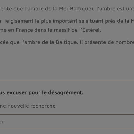
cente que l'ambre de la Mer Baltique), l'ambre est un
le gisement le plus important se situant près de la M
e en France dans le massif de l'Estérel.
ée que l'ambre de la Baltique. Il présente de nombre
elui qui la porte.
chargement.
ous excuser pour le désagrément.
Propriétés ambre de la Baltique
une nouvelle recherche