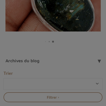
ne sont pas seulement esthétiques : ils accompagnent
celles et ceux qui souhaitent
matérialiser leurs projets
,
cultiver la clarté intérieure
et
rayonner une énergie
alignée
. Une pierre précieuse pour celles et ceux qui
veulent créer leur réalité avec intention et lumière.
Archives du blog
Trier

Filtrer