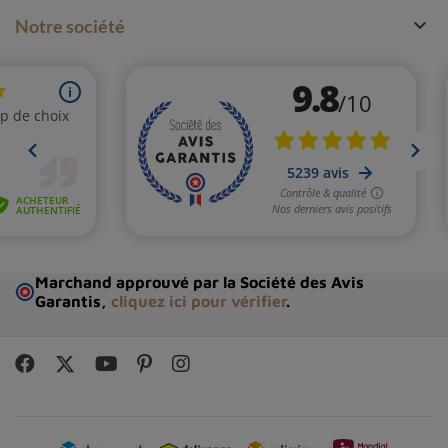
Ses vertus sur le plan énergétique

Notre société
Le
quartz de manifestation
est utilisé pour
planter des
graines d’énergie.
Le cristal nous rappelle qu’il est
nécessaire de se concentrer, d'avoir des pensées et des
intentions claires afin de réussir à créer sa réalité.
Le
cristal manifestation
est utile dans toute activité qui
nécessite de la
concentration et des idées claires.
Le
quartz de manifestation
est connu pour être un
cristal de pureté et de clarté.
On dit que
le plus petit quartz à l'intérieur du gros
Marchand approuvé par la Société des Avis
cristal clair est comme un enfant dans l'utérus.
Les
Garantis,
cliquez ici pour vérifier
.
deux résonnent en symbiose à
haute énergie vibratoire
amplifiant les rêves, la créativité et les désirs.
Par conséquent, cette pierre vous aidera à les faire
naître dans la manifestation, ainsi que toutes les choses
qui vous tiennent à cœur.