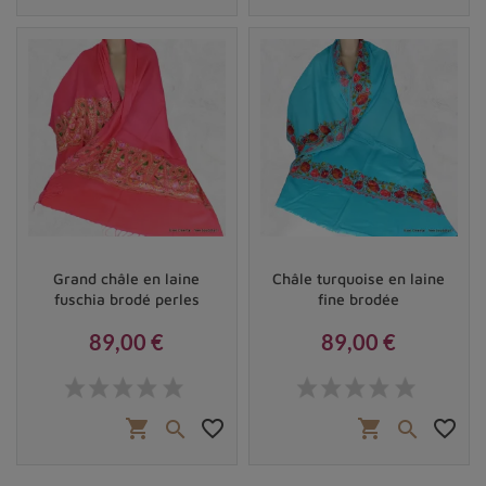
Grand châle en laine
Châle turquoise en laine
fuschia brodé perles
fine brodée
89,00 €
89,00 €
Prix
Prix
shopping_cart
favorite_border
shopping_cart
favorite_border

