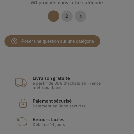
60 produits dans cette catégorie

1
2
help_outline
Poser une question sur une catégorie
Livraison gratuite
à partir de 80€ d'achats en France
métropolitaine
Paiement sécurisé
Paiement en ligne sécurisé
Retours faciles
Délai de 14 jours