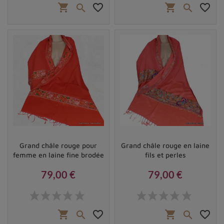
shopping_cart
favorite_border
shopping_cart
favorite_border


Grand châle rouge pour
Grand châle rouge en laine
femme en laine fine brodée
fils et perles
79,00 €
79,00 €
Prix
Prix
shopping_cart
favorite_border
shopping_cart
favorite_border

