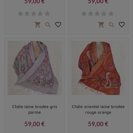
59,00 €
59,00 €
Prix
Prix
shopping_cart
favorite_border
shopping_cart
favorite_border


Châle laine brodée gris
Châle oriental laine brodée
parme
rouge orange
59,00 €
59,00 €