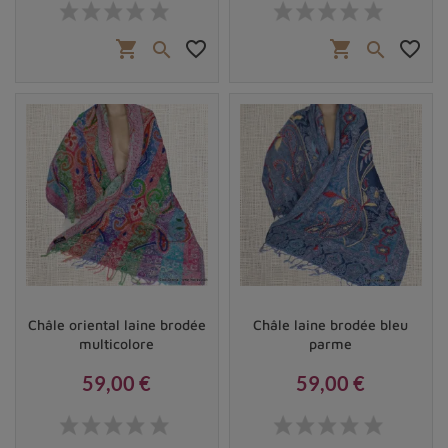
Prix
Prix
shopping_cart
favorite_border
shopping_cart
favorite_border


Châle oriental laine brodée
Châle laine brodée bleu
multicolore
parme
59,00 €
59,00 €
Prix
Prix