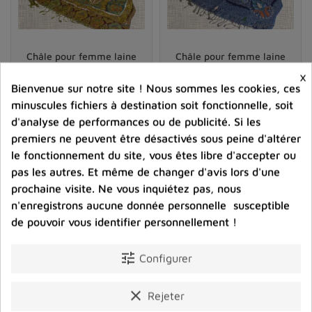
suspendre sur un cintre qui pourrait le déformer.
En somme, la confection de
châles en laine avec
Châle pour femme laine
Châle pour femme laine
broderies
demande patience et savoir-faire artisanal.
bordeau vert
bleu nuit
×
Ces accessoires uniques sauront certainement vous
Bienvenue sur notre site ! Nous sommes les cookies, ces
charmer par leur élégance, leur qualité et leurs
59,00 €
59,00 €
minuscules fichiers à destination soit fonctionnelle, soit
innombrables atouts.
Prix
Prix
d'analyse de performances ou de publicité. Si les
premiers ne peuvent être désactivés sous peine d'altérer
shopping_cart
favorite_border
shopping_cart
favorite_border


le fonctionnement du site, vous êtes libre d'accepter ou
pas les autres. Et même de changer d'avis lors d'une
prochaine visite. Ne vous inquiétez pas, nous
n'enregistrons aucune donnée personnelle susceptible
de pouvoir vous identifier personnellement !
tune
Configurer
clear
Rejeter