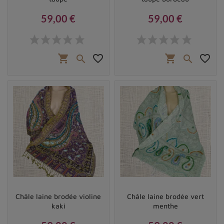
59,00 €
59,00 €
Prix
Prix
shopping_cart
favorite_border
shopping_cart
favorite_border


Châle laine brodée violine
Châle laine brodée vert
kaki
menthe