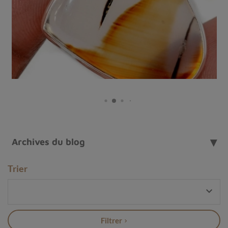
Archives du blog
Trier

Châle en laine brodée turquoise
L'artisanat derrière un châle en laine brodé
Filtrer