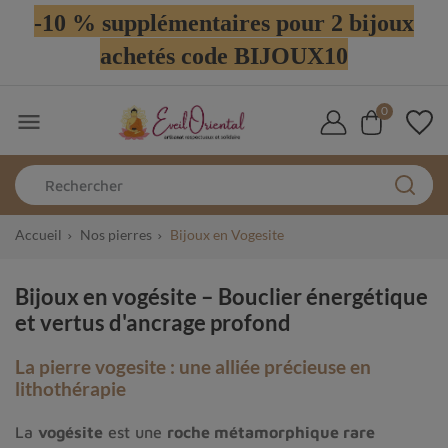
-10 % supplémentaires pour 2 bijoux
achetés code BIJOUX10
0

Accueil
Nos pierres
Bijoux en Vogesite
Bijoux en vogésite – Bouclier énergétique
et vertus d'ancrage profond
La pierre vogesite : une alliée précieuse en
lithothérapie
La
vogésite
est une
roche métamorphique rare