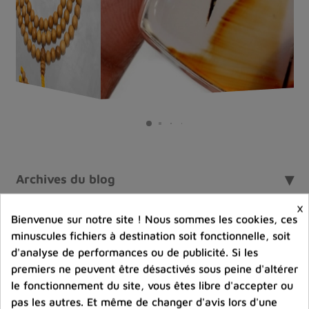
Pendentif Blue John (rare)
Qu'est-ce qu'une pierre Blue John ?
Archives du blog
La Blue John, également connue sous le nom de
×
Derbyshire Spar, est une variété de fluorite,
un
Bienvenue sur notre site ! Nous sommes les cookies, ces
minéral de la famille des halogénures. Ce minéral est
minuscules fichiers à destination soit fonctionnelle, soit
Veuillez nous excuser pour le désagrément.
célèbre pour ses magnifiques motifs et ses couleurs
d'analyse de performances ou de publicité. Si les
Effectuez une nouvelle recherche
uniques, qui peuvent varier du bleu profond au violet, au
premiers ne peuvent être désactivés sous peine d'altérer
le fonctionnement du site, vous êtes libre d'accepter ou
jaune et au blanc, souvent combinés dans des motifs
pas les autres. Et même de changer d'avis lors d'une
tourbillonnants et zonés.