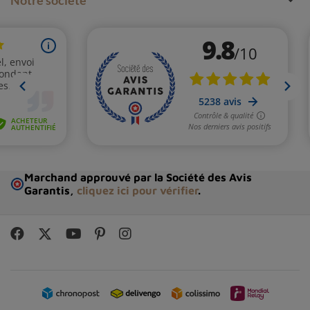
village de Brough, étaient supposés avoir recherché des
gisements de minerai de plomb lorsqu'ils ont découvert
la pierre semi-précieuse par malchance.
En minéralogistes passionnés, les Romains auraient
immédiatement reconnu la rare beauté du minéral Blue
John et l'auraient transformé en bijoux et ornements. Il
existe également des rapports indiquant que deux vases
Blue John ont été découverts à Pompéi, prouvant que
Blue John a été transporté à l'étranger et précieux pour
Marchand approuvé par la Société des Avis
sa valeur ornementale.
Garantis,
cliquez ici pour vérifier
.
C'est au cours du 19e siècle et de la période Régence
que Blue John atteint le sommet de sa popularité.
La
pierre précieuse semi-précieuse était très appréciée
pour sa couleur unique et façonnée dans des vases,
des tables, des colonnes et même des fenêtres, ne se
trouvant que dans les maisons de la classe supérieure
comme celle de Buckingham Palace et de Chatsworth