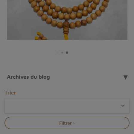
énergétique
et d’
harmonie personnelle
.
Archives du blog
Trier

Pendentif en Jaspe Maligano
Définition et origine du jaspe maligano
Filtrer
La pierre «
jaspe Maligano » est une variété du
Jaspe