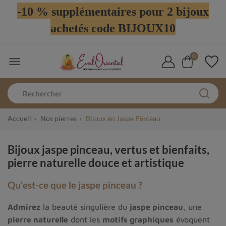
-10 % supplémentaires pour 2 bijoux
achetés code BIJOUX10
0

Accueil
Nos pierres
Bijoux en Jaspe Pinceau
Bijoux jaspe pinceau, vertus et bienfaits,
pierre naturelle douce et artistique
Qu'est-ce que le jaspe pinceau ?
Admirez
la beauté singulière du
jaspe pinceau
, une
pierre naturelle
dont les
motifs graphiques
évoquent