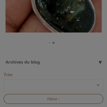
recentrage
et de
connexion aux éléments naturels
.
Dans cet article, nous vous invitons à explorer l’
histoire
,
la
composition minéralogique
, les
origines
géographiques
et les
bienfaits énergétiques
de la
lézardite, une pierre qui mérite d’être découverte pour
sa
force tranquille
et sa
profondeur vibratoire
.
Archives du blog
Trier

Filtrer