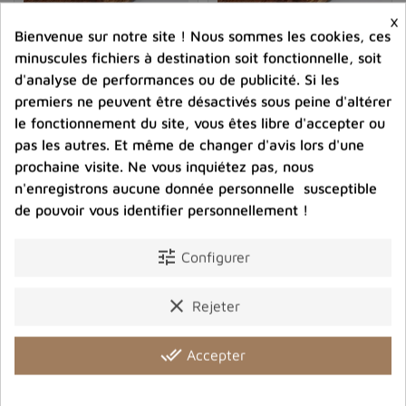
En lithothérapie, la nakaurite est célébrée pour ses
×
Bienvenue sur notre site ! Nous sommes les cookies, ces
multiples
bienfaits sur le corps et l'esprit
. Comme
minuscules fichiers à destination soit fonctionnelle, soit
beaucoup de pierres semi-précieuses, elle agit par le
d'analyse de performances ou de publicité. Si les
biais de vibrations subtiles qui peuvent avoir des effets
premiers ne peuvent être désactivés sous peine d'altérer
positifs tant sur le plan physique qu'émotionnel.
le fonctionnement du site, vous êtes libre d'accepter ou
Soutien émotionnel et équilibre
pas les autres. Et même de changer d'avis lors d'une
La nakaurite est reconnue pour apporter un
soutien
prochaine visite. Ne vous inquiétez pas, nous
émotionnel significatif
. En aidant à
réduire le stress
et
n'enregistrons aucune donnée personnelle susceptible
Pendentif Nakaurite
Petit Pendentif carré en
promouvoir l'
harmonie émotionnelle
, cette pierre est
Glaciérite blue ice forme
Nakaurite Glacierite blue
de pouvoir vous identifier personnellement !
libre
ice
un allié précieux pour ceux qui cherchent à retrouver
82,00 €
58,00 €
un
équilibre émotionnel
stable. Sa capacité à apaiser
tune
Configurer
les tensions internes fait d'elle une excellente compagne
Prix
Prix
lors de périodes de confusion ou de changement.
clear
Rejeter
shopping_cart
favorite_border
shopping_cart
favorite_border


De plus, elle favoriserait l'
introspection
et la
clarté
done_all
mentale
, aidant ainsi ses utilisateurs à mieux
Accepter
comprendre leurs sentiments et à prendre des décisions
éclairées. À ce titre, son utilisation régulière peut