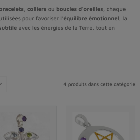
bracelets
,
colliers
ou
boucles d’oreilles
, chaque
tilisées pour favoriser l’
équilibre émotionnel
, la
ubtile
avec les énergies de la Terre, tout en
ierres soigneusement sélectionnées pour leur
umière dorée de la citrine
, ou la
profondeur du

4 produits dans cette catégorie