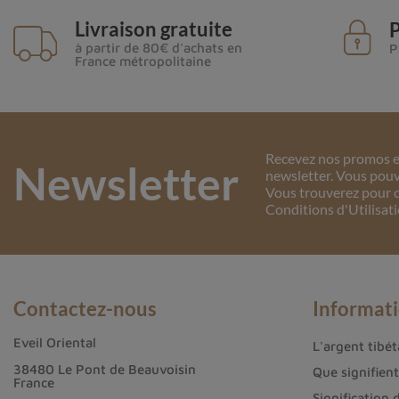
Livraison gratuite
P
à partir de 80€ d'achats en
P
France métropolitaine
Recevez nos promos et
Newsletter
newsletter. Vous pouv
Vous trouverez pour c
Conditions d'Utilisati
Contactez-nous
Informat
Eveil Oriental
L'argent tibéta
38480 Le Pont de Beauvoisin
Que signifien
France
Signification 