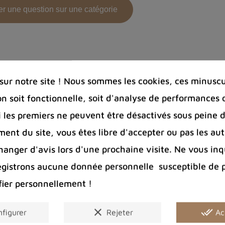
r une question sur une catégorie
ur notre site ! Nous sommes les cookies, ces minuscul
on soit fonctionnelle, soit d'analyse de performances 
Si les premiers ne peuvent être désactivés sous peine d
ent du site, vous êtes libre d'accepter ou pas les aut
nger d'avis lors d'une prochaine visite. Ne vous inq
egistrons aucune donnée personnelle susceptible de 
fier personnellement !
clear
done_all
figurer
Rejeter
Ac