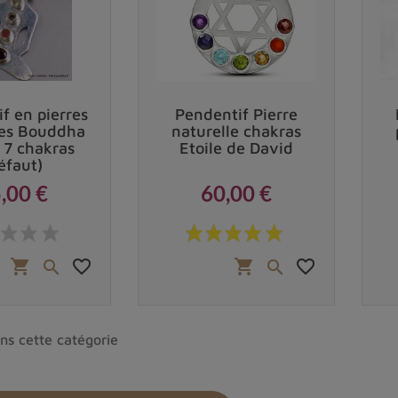
f en pierres
Pendentif Pierre
les Bouddha
naturelle chakras
 7 chakras
Etoile de David
éfaut)
,00 €
60,00 €
Prix
Prix
favorite_border
favorite_border
shopping_cart
shopping_cart


ns cette catégorie