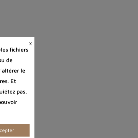
×
es fichiers
ou de
'altérer le
res. Et
uiétez pas,
pouvoir
cepter