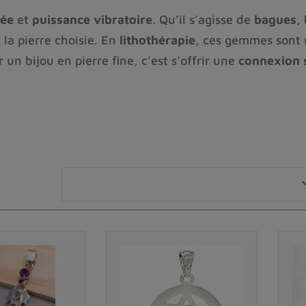
née
et
puissance vibratoire
. Qu’il s’agisse de
bagues
,
 la pierre choisie. En
lithothérapie
, ces gemmes sont u
r un bijou en pierre fine, c’est s’offrir une
connexion s
x
en
argent 925
,
plaqué or
ou
or recyclé
, ornés de p
oyez attiré par les
reflets violets de l’améthyste
, la
l
la
diversité minérale
et l’
élégance naturelle
.