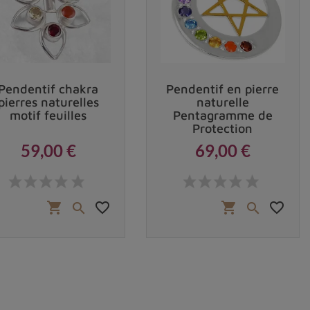
Pendentif chakra
Pendentif en pierre
pierres naturelles
naturelle
motif feuilles
Pentagramme de
Protection
59,00 €
69,00 €
Prix
Prix
favorite_border
favorite_border
shopping_cart
shopping_cart

