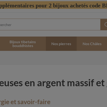
pplémentaires pour 2 bijoux achetés code
Bijoux tibetains
Nos pierres
Nos Châles
bouddhistes
ieuses en argent massif e
gie et savoir-faire