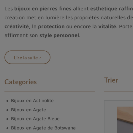
Les
bijoux en pierres fines
allient
esthétique raffi
création met en lumière les propriétés naturelles de
créativité
, la
protection
ou encore la
vitalité
. Porte
affirmant son
style personnel
.
Notre collection vous propose des
bijoux artisanau
qualité
, leur
origine
et leur
symbolique
. Que vous s
Lire la suite
grenat
, vous trouverez ici des pièces qui célèbrent 
Trier
Categories
Bijoux en Actinolite
Bijoux en Agate
Bijoux en Agate Bleue
Bijoux en Agate de Botswana