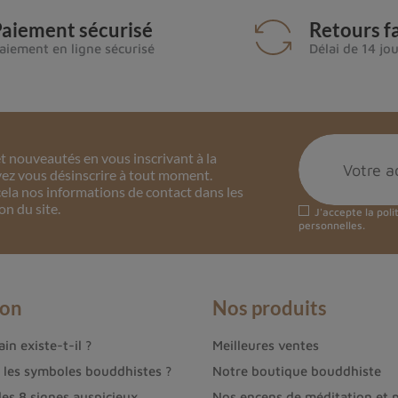
aiement sécurisé
Retours fa
aiement en ligne sécurisé
Délai de 14 jo
 nouveautés en vous inscrivant à la
ez vous désinscrire à tout moment.
ela nos informations de contact dans les
on du site.
J'accepte la
poli
personnelles.
ion
Nos produits
in existe-t-il ?
Meilleures ventes
t les symboles bouddhistes ?
Notre boutique bouddhiste
des 8 signes auspicieux
Nos encens de méditation et p