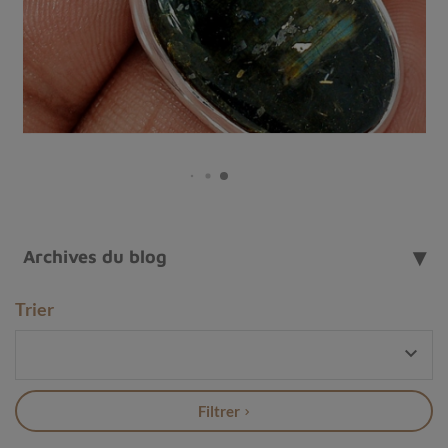
Archives du blog
Trier
Bague en Chrysobéryl

Qu'est-ce qu'un œil de chat chrysobéryl ?
Le
chrysobéryl œil de chat
est une variété de la famille
Filtrer
des
chrysobéryls,
qui tire son nom de l'apparence
chatoyante que produit la lumière lorsqu'elle se réfléchit