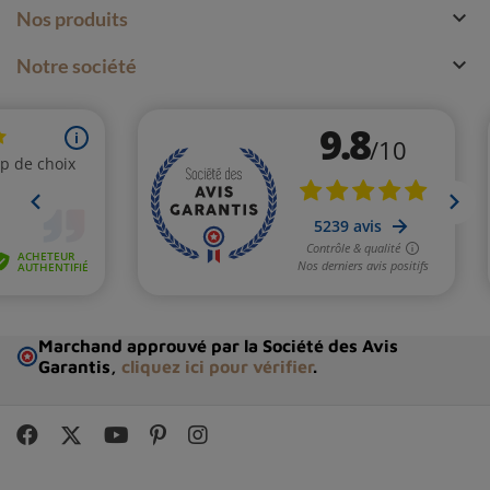

Nos produits

Notre société
Pendentif authentique Chrysobéryl
En lithothérapie, l'œil de chat est considéré comme une
Marchand approuvé par la Société des Avis
pierre apportant
protection et chance
à son porteur.
Garantis,
cliquez ici pour vérifier
.
Voici quelques-uns des principaux bienfaits attribués à
cette pierre :
Protection contre les énergies négatives
Selon la tradition, l'œil de chat aurait le pouvoir de