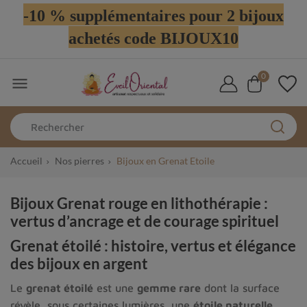
-10 % supplémentaires pour 2 bijoux
achetés code BIJOUX10
0

Accueil
Nos pierres
Bijoux en Grenat Etoile
Bijoux Grenat rouge en lithothérapie :
vertus d’ancrage et de courage spirituel
Grenat étoilé : histoire, vertus et élégance
des bijoux en argent
Le
grenat étoilé
est une
gemme rare
dont la surface
révèle, sous certaines lumières, une
étoile naturelle