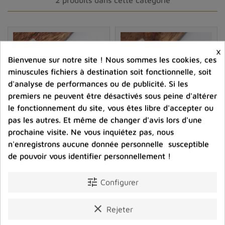
2 produits dans cette catégorie
Bague grenat étoilé
Origines et spécificités du grenat étoilé
×
Le
grenat étoilé
est une variété rare et précieuse de
Bienvenue sur notre site ! Nous sommes les cookies, ces
grenat possédant un phénomène d’
astérisme
minuscules fichiers à destination soit fonctionnelle, soit
remarquable
. Cette caractéristique donne lieu à une
d'analyse de performances ou de publicité. Si les
étoile lumineuse
qui semble danser à la surface de la
premiers ne peuvent être désactivés sous peine d'altérer
pierre sous l'effet de la lumière. Son
éclat particulier
le fonctionnement du site, vous êtes libre d'accepter ou
fait de chaque gemme une pièce authentique et
pas les autres. Et même de changer d'avis lors d'une
recherchée par les collectionneurs comme par les
prochaine visite. Ne vous inquiétez pas, nous
amateurs de
pierres énergétiques
.
Pendentif Pierre naturelle
Pendentif rond Grenat
n'enregistrons aucune donnée personnelle susceptible
Grenat Etoile oval - Argent
Etoile - Argent 925
de pouvoir vous identifier personnellement !
Les principaux
gisements de grenats étoilés
se situent
925
en Inde, au Sri Lanka et à Madagascar, régions connues
60,00 €
65,00 €
tune
Configurer
pour offrir des
pierres de qualité supérieure
. Le grenat
Prix
Prix
étoilé y est extrait avec soin puis taillé pour révéler son
clear
Rejeter
astérisme unique. Les artisans sélectionnent ainsi les
shopping_cart
favorite_border
shopping_cart
favorite_border


pierres dont l’intensité des reflets contribue à magnifier