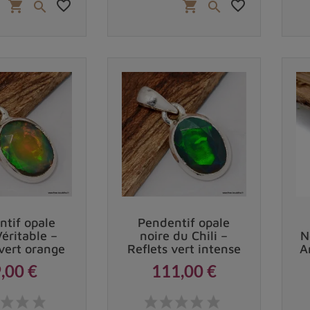
favorite_border
favorite_border
shopping_cart
shopping_cart


ntif opale
Pendentif opale
Véritable –
noire du Chili –
N
 vert orange
Reflets vert intense
A
,00 €
111,00 €
Prix
Prix