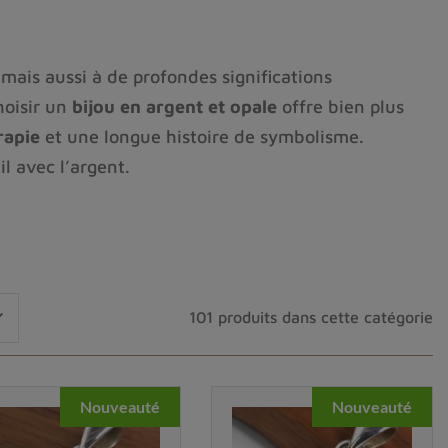
 mais aussi à de profondes significations
hoisir un
bijou en argent et opale
offre bien plus
rapie
et une longue histoire de symbolisme.
l avec l’argent.
ée dans les contrées d’Australie, du Mexique ou
 leurs spécificités
impressionnent : opale blanche,

101 produits dans cette catégorie
isant de chaque gemme une pièce unique.
airvoyance
. Selon certains mythes grecs et romains,
aujourd’hui la
signification et le symbolisme de
Nouveauté
Nouveauté