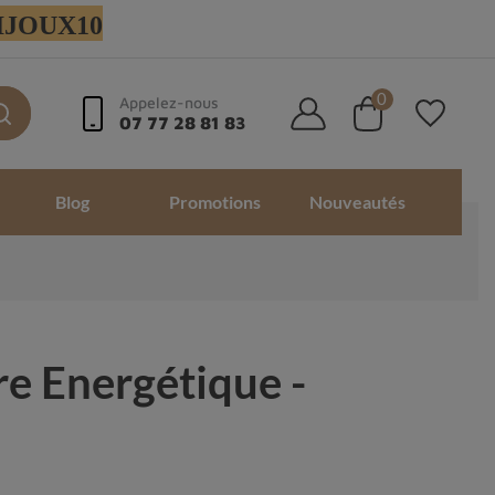
 BIJOUX10
0
Appelez-nous
07 77 28 81 83
Blog
Promotions
Nouveautés
re Energétique -