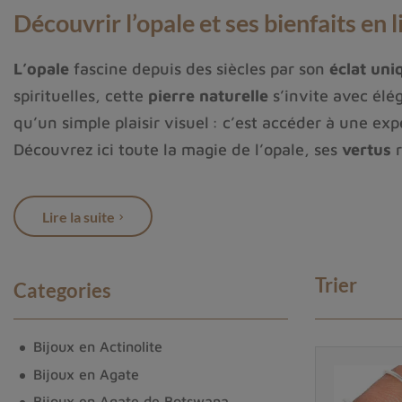
Découvrir l’opale et ses bienfaits en 
L’opale
fascine depuis des siècles par son
éclat uni
spirituelles, cette
pierre naturelle
s’invite avec élé
qu’un simple plaisir visuel : c’est accéder à une e
Découvrez ici toute la magie de l’opale, ses
vertus
r
Les origines de l’opale et sa place dan
Lire la suite
L’origine du nom « opale » vient du mot sanskrit “up
d’Éthiopie, l’opale se distingue par sa
diversité col
Trier
noire, de feu ou boulder, chaque variante possède 
Categories
Dans les traditions anciennes, plusieurs civilisations
Bijoux en Actinolite
porter cette pierre favorisait la prophétie et proté
Bijoux en Agate
l’opale
dans notre imaginaire collectif.
Bijoux en Agate de Botswana