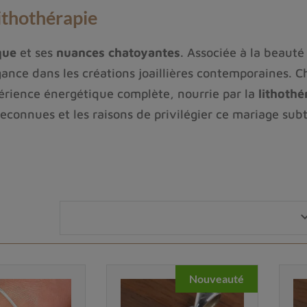
lithothérapie
que
et ses
nuances chatoyantes
. Associée à la beauté
gance dans les créations joaillières contemporaines. C
xpérience énergétique complète, nourrie par la
lithothé
econnues et les raisons de privilégier ce mariage subti
s les traditions
ala”, signifiant
pierre précieuse
. Longtemps recherch
orimétrique
exceptionnelle. Les
couleurs de l’opale et
un éclat propre et un jeu de lumières inimitable, fa
 associaient l’opale à la
chance
, à la
pureté
et à la
cl
geait du mauvais œil. Ce riche héritage nourrit encore 
Nouveauté