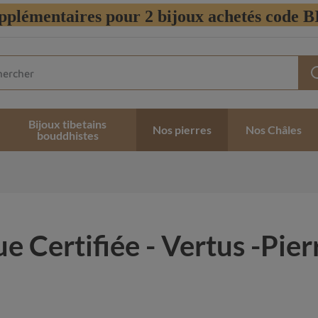
pplémentaires pour 2 bijoux achetés code
Bijoux tibetains
Nos pierres
Nos Châles
bouddhistes
 Certifiée - Vertus -Pier