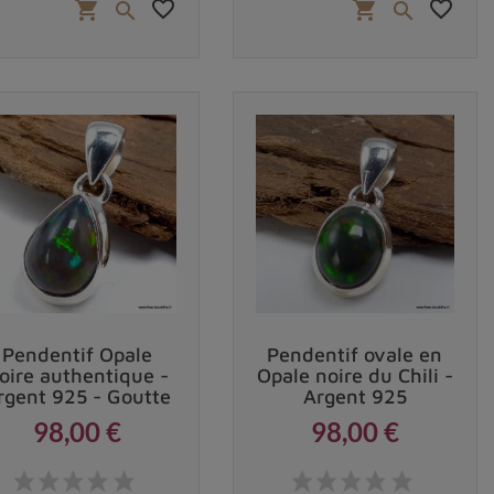
favorite_border
favorite_border
shopping_cart
shopping_cart


Pendentif Opale
Pendentif ovale en
oire authentique -
Opale noire du Chili -
rgent 925 - Goutte
Argent 925
98,00 €
98,00 €
Prix
Prix