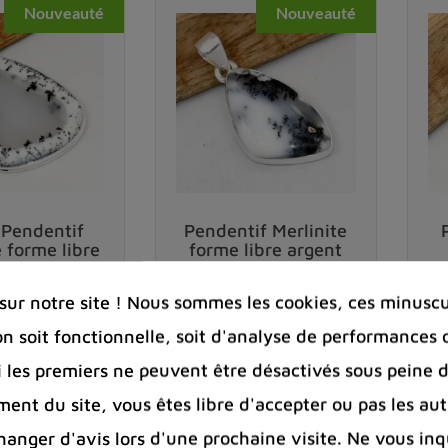
Nouveauté
Nouveauté
protecteur
face aux influences négatives. On lui prête
e pouvoir explique pourquoi beaucoup choisissent un
bi
’
argent
, contribuerait à préserver la vitalité globale.
 près d’une géode de quartz.
le
à l’
équilibre émotionnel
et à l’
harmonie psychiqu
Pendentif
Pendentif Merlinite
e forme libre
forme libre argent
orisant le
bien-être mental et physique
durablement. P
,7 cm
925
1,00 €
49,00 €
ur notre site ! Nous sommes les cookies, ces minuscul
eragit étroitement avec les
chakras et la spiritualité
.
Prix
Prix
on soit fonctionnelle, soit d'analyse de performances 
coronal
(intuition, clarté spirituelle), enrichissant ai
Si les premiers ne peuvent être désactivés sous peine d
favorite_border
favorite_border
shopping_cart
shopping_cart


ent du site, vous êtes libre d'accepter ou pas les aut
és
nger d'avis lors d'une prochaine visite. Ne vous inq