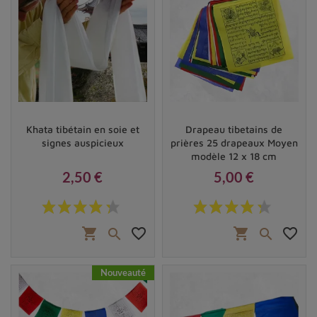
Khata tibétain en soie et
Drapeau tibetains de
signes auspicieux
prières 25 drapeaux Moyen
modèle 12 x 18 cm
2,50 €
5,00 €
Prix
Prix
shopping_cart
favorite_border
shopping_cart
favorite_border


Nouveauté