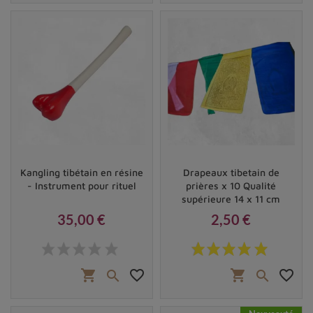
Kangling tibétain en résine
Drapeaux tibetain de
- Instrument pour rituel
prières x 10 Qualité
supérieure 14 x 11 cm
35,00 €
2,50 €
Prix
Prix
shopping_cart
favorite_border
shopping_cart
favorite_border

