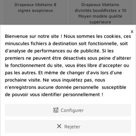
Drapeaux tibétains 8
Drapeaux tibétains
signes auspicieux
divinités bouddhistes x 10
Moyen modèle qualité
supérieure
×
19,90 €
4,10 €
Bienvenue sur notre site ! Nous sommes les cookies, ces
Prix
Prix
minuscules fichiers à destination soit fonctionnelle, soit
d'analyse de performances ou de publicité. Si les
shopping_cart
favorite_border
shopping_cart
favorite_border


premiers ne peuvent être désactivés sous peine d'altérer
le fonctionnement du site, vous êtes libre d'accepter ou
pas les autres. Et même de changer d'avis lors d'une
prochaine visite. Ne vous inquiétez pas, nous
n'enregistrons aucune donnée personnelle susceptible
de pouvoir vous identifier personnellement !
tune
Configurer
clear
Rejeter