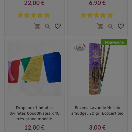
22,00 €
6,90 €
Prix
Prix
shopping_cart
favorite_border
shopping_cart
favorite_border


Nouveauté
Drapeaux tibétains
Encens Lavande Herbio
divinités bouddhistes x 10
smudge, 20 gr, Ecocert bio
très grand modèle
12,00 €
3,00 €