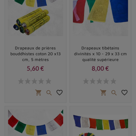
Drapeaux de prières
Drapeaux tibétains
bouddhistes coton 20 x13
divinités x 10 - 29 x 33 cm
cm, 5 mètres
qualité supérieure
5,60 €
8,00 €
Prix
Prix
shopping_cart
favorite_border
shopping_cart
favorite_border

