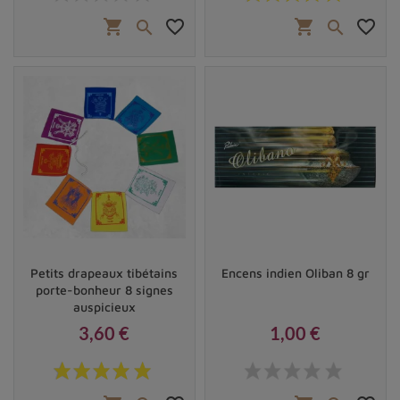
shopping_cart
favorite_border
shopping_cart
favorite_border


Petits drapeaux tibétains
Encens indien Oliban 8 gr
porte-bonheur 8 signes
auspicieux
3,60 €
1,00 €
Prix
Prix