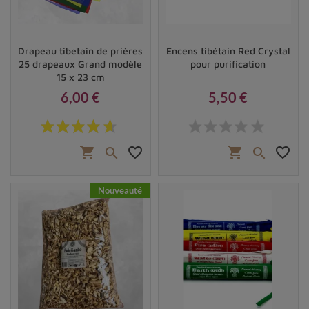
Drapeau tibetain de prières
Encens tibétain Red Crystal
25 drapeaux Grand modèle
pour purification
15 x 23 cm
6,00 €
5,50 €
Prix
Prix
shopping_cart
favorite_border
shopping_cart
favorite_border


Nouveauté