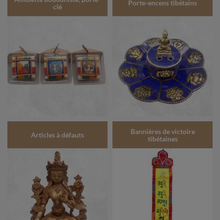
Porte-encens tibétains
clé
Bannières de victoire
Articles à défauts
tibétaines