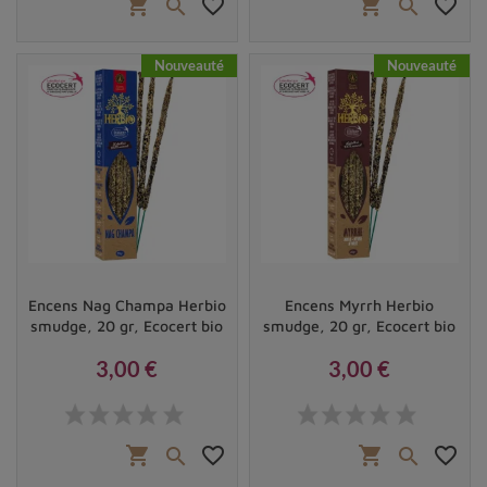
shopping_cart
favorite_border
shopping_cart
favorite_border


Nouveauté
Nouveauté
Encens Nag Champa Herbio
Encens Myrrh Herbio
smudge, 20 gr, Ecocert bio
smudge, 20 gr, Ecocert bio
3,00 €
3,00 €
Prix
Prix
shopping_cart
favorite_border
shopping_cart
favorite_border

