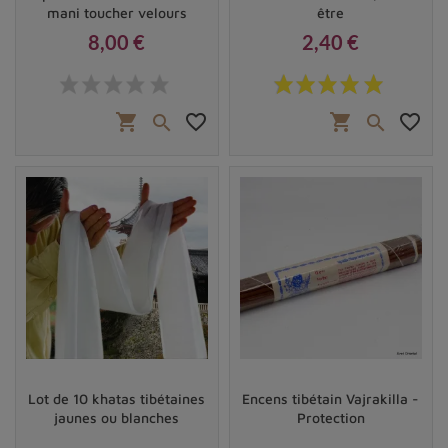
mani toucher velours
être
8,00 €
2,40 €
Prix
Prix
shopping_cart
favorite_border
shopping_cart
favorite_border


Lot de 10 khatas tibétaines
Encens tibétain Vajrakilla -
jaunes ou blanches
Protection