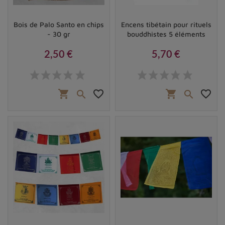
Bois de Palo Santo en chips
Encens tibétain pour rituels
- 30 gr
bouddhistes 5 éléments
2,50 €
5,70 €
Prix
Prix
shopping_cart
favorite_border
shopping_cart
favorite_border

