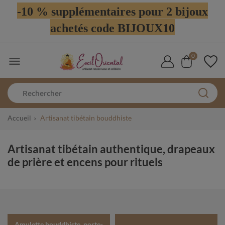
-10 % supplémentaires pour 2 bijoux
achetés code BIJOUX10
0

Accueil
Artisanat tibétain bouddhiste
Artisanat tibétain authentique, drapeaux
de prière et encens pour rituels
Amulette bouddhiste, porte-