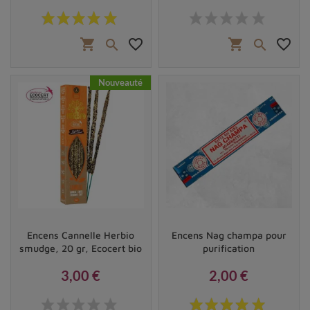
Prix
Prix
shopping_cart
favorite_border
shopping_cart
favorite_border


Nouveauté
Encens Cannelle Herbio
Encens Nag champa pour
smudge, 20 gr, Ecocert bio
purification
3,00 €
2,00 €
Prix
Prix