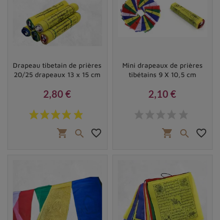
Drapeau tibetain de prières
Mini drapeaux de prières
20/25 drapeaux 13 x 15 cm
tibétains 9 X 10,5 cm
2,80 €
2,10 €
Prix
Prix
shopping_cart
favorite_border
shopping_cart
favorite_border

