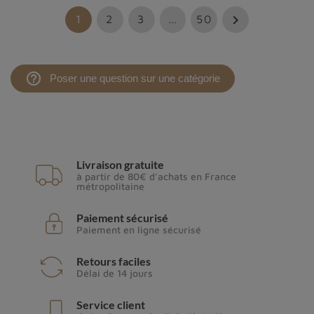

1
2
3
…
50
help_outline
Poser une question sur une catégorie
Livraison gratuite
à partir de 80€ d'achats en France
métropolitaine
Paiement sécurisé
Paiement en ligne sécurisé
Retours faciles
Délai de 14 jours
Service client