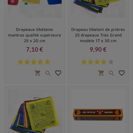
Drapeaux tibétains
Drapeau tibetain de prières
mantras qualité supérieure
25 drapeaux Très Grand
25 x 20 cm
modèle 17 x 30 cm
7,10 €
9,90 €
Prix
Prix
shopping_cart
favorite_border
shopping_cart
favorite_border

