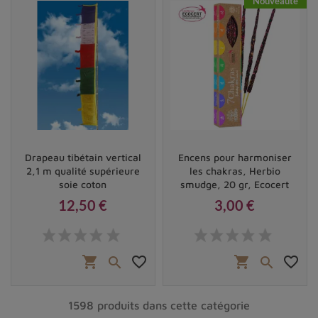
Nouveauté
Drapeau tibétain vertical
Encens pour harmoniser
2,1 m qualité supérieure
les chakras, Herbio
soie coton
smudge, 20 gr, Ecocert
12,50 €
3,00 €
Prix
Prix
shopping_cart
favorite_border
shopping_cart
favorite_border


1598 produits dans cette catégorie