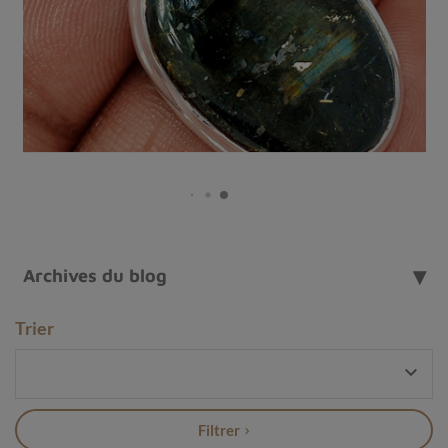
soin
, cette gemme diffuse une
énergie douce et
régénérante
, idéale pour accompagner les
pratiques
méditatives
, les
moments de transformation
, ou
simplement pour
apporter une touche de nature
vivante
à votre quotidien.
Archives du blog
Trier

Filtrer