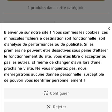
Pendentif Mtorolite
1 produits dans cette catégorie
Émeraude sur chrysoprase : un mélange
captivant
L'
émeraude sur chrysoprase
est en réalité une
×
combinaison de deux types de pierres différentes :
Bienvenue sur notre site ! Nous sommes les cookies, ces
l'
émeraude
et la
chrysoprase
.
minuscules fichiers à destination soit fonctionnelle, soit
L'émeraude est une variété de béryl qui se distingue par
d'analyse de performances ou de publicité. Si les
premiers ne peuvent être désactivés sous peine d'altérer
sa couleur verte intense, tandis que la chrysoprase est
le fonctionnement du site, vous êtes libre d'accepter ou
une variété de
calcédoine
, présentant généralement une
pas les autres. Et même de changer d'avis lors d'une
teinte verte claire à moyenne. Cette association
prochaine visite. Ne vous inquiétez pas, nous
particulière offre un contraste de couleurs remarquable,
Vendu
n'enregistrons aucune donnée personnelle susceptible
donnant à la pierre un aspect unique et recherché.
Pendentif Emeraude
de pouvoir vous identifier personnellement !
L'émeraude
rectangulaire facettée
Connue depuis l'Antiquité pour sa beauté éblouissante,
tune
43,00 €
Configurer
l'émeraude est considérée comme l'une des pierres
Prix
précieuses les plus prisées. Elle doit sa couleur verte à la
clear
Rejeter
présence de trace de
chrome
, de
vanadium
ou parfois