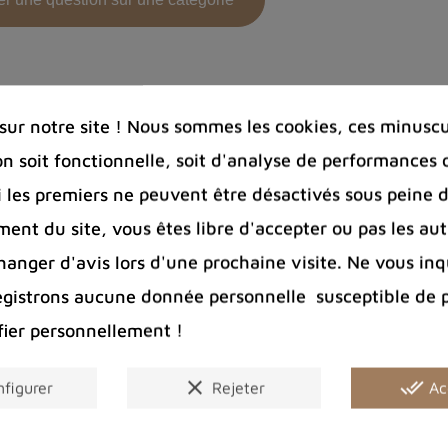
ilver
black sheen
s esthétique
, appréciée pour sa couleur noire profond
roche. Selon l'angle de vue, on peut observer des mot
ur notre site ! Nous sommes les cookies, ces minuscul
on soit fonctionnelle, soit d'analyse de performances 
Si les premiers ne peuvent être désactivés sous peine d
est considérée comme une
pierre de protection
, notamm
ent du site, vous êtes libre d'accepter ou pas les aut
onnelles et spirituelles, en aidant à prendre conscie
nger d'avis lors d'une prochaine visite. Ne vous inq
ergie bénéfique qui permettrait de mieux gérer le stre
egistrons aucune donnée personnelle susceptible de 
een ?
fier personnellement !
clear
done_all
figurer
Rejeter
Ac