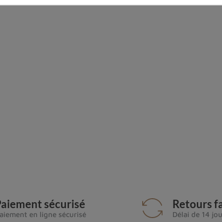
Pendentif en Obsidienne noire argentée
xtraite dans les zones volcaniques où la lave riche en 
, Oregon), en Italie, en Grèce et en Nouvelle-Zéland
nte à l'Antiquité. Elle était appréciée pour sa
fonctio
aiement sécurisé
Retours fa
nnes, comme les
Aztèques
et les
Mayas,
utilisaient éga
aiement en ligne sécurisé
Délai de 14 jo