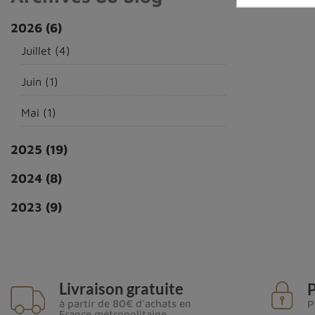
2026
(6)
Juillet
(4)
Juin
(1)
Mai
(1)
2025
(19)
2024
(8)
L'obsidienne silver black sheen est principalement e
2023
(9)
notamment au
Mexique, aux États-Unis (Californie
Une pierre utilisée depuis l'Antiquité
L'utilisation de l'obsidienne silver black sheen remo
Livraison gratuite
P
ses reflets argentés. Les civilisations précolombie
à partir de 80€ d'achats en
P
France métropolitaine