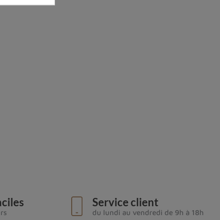
silice s'est rapidement refroidie. On la trouve
e.
n de pierre de parure
, en raison de sa beauté et de
ciles
Service client
lement cette pierre pour la fabrication d'outils
urs
du lundi au vendredi de 9h à 18h