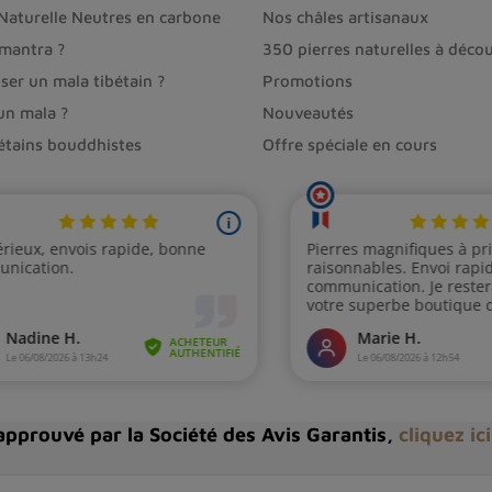
 Naturelle Neutres en carbone
Nos châles artisanaux
ienne black sheen pour bénéficier de ses propriétés p
 mantra ?
350 pierres naturelles à décou
en près de son lit
ou sur sa table de nuit pour favoris
ser un mala tibétain ?
Promotions
n
en la tenant dans sa main ou en la plaçant sur le cha
un mala ?
Nouveautés
bétains bouddhistes
Offre spéciale en cours
lack sheen en
massage
sur les zones du corps où la cir
idienne Silver Black Sheen ?
ne Silver black sheen, il est important de
nettoyer et
 quelques heures
, puis la recharger
à la lumière naturel
pprouvé par la Société des Avis Garantis,
cliquez ic