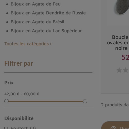
Bijoux en Agate de Feu
Bijoux en Agate Dendrite de Russie
Bijoux en Agate du Brésil
Bijoux en Agate du Lac Supérieur
Boucles
ovales e
Toutes les catégories
Qu'est-ce qu'une obsidienne Silver B
noire
52
L'
obsidienne silver black sheen
, également appel
Filtrer par
lave riche en silice. Cette matière dure et vitreuse
majoritairement composée de calcédoine, un minéra
Prix
La formation de l'obsidienne silver black 
42,00 € - 60,00 €
Les conditions nécessaires à la formation d'une obsid
2 produits da
en eau. Ensuite, le refroidissement de la lave doit s
Disponibilité
faut que la pression soit suffisamment faible pour é
former.
En stock
(2)
Pose