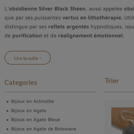
L’
obsidienne Silver Black Sheen
, aussi appelée
obs
que par ses puissantes
vertus en lithothérapie
. Uti
distingue par ses
reflets argentés
hypnotiques, issu
de
purification
et de
réalignement émotionnel
.
Dans cet article, nous vous invitons à explorer les
o
le corps et l’esprit. Que vous soyez passionné de
lit
Lire la suite
aux pouvoirs étonnants, l’obsidienne Silver Black 
Trier
Categories
Bijoux en Actinolite
Bijoux en Agate
Bijoux en Agate Bleue
Bijoux en Agate de Botswana