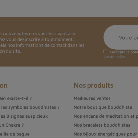
couteaux.
ienne silver black sheen en lithothérapi
st réputée pour ses nombreuses
vertus
, tant sur le pla
 nouveautés en vous inscrivant à la
:
ez vous désinscrire à tout moment.
ela nos informations de contact dans les
on du site.
atives et les influences néfastes, tout en renforçant l
J'accepte la
poli
personnelles.
science de ses émotions refoulées et à libérer les blo
connexion avec son intuition, permettant d'accéder à
ion
Nos produits
 bienfaits sur la circulation sanguine et le système c
in existe-t-il ?
Meilleures ventes
se.
t les symboles bouddhistes ?
Notre boutique bouddhiste
des 8 signes auspicieux
Nos encens de méditation et p
k sheen en lithothérapie ?
un Chakra ?
Nos bracelets bouddhistes
ut être utilisée de différentes manières :
aille de bague
Nos bijoux énergétiques pour 