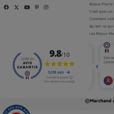
Bijoux Pierre
Porter un
pendentif, bracelet ou bague
en obsid
C'est quoi un
Placer une pierre d'obsidienne silver black she
Comment utili
Méditer avec une obsidienne silver black shee
Qu'est-ce qu'
et sa clairvoyance.
Les Bijoux ti
Utiliser une pierre roulée d'obsidienne silver b
détente et améliorer la circulation.
Comment nettoyer et recharger l'Obs
Pour profiter pleinement des bienfaits de l'obsidien
pouvez
la plonger dans de l'eau distillée pendant
Marchand a