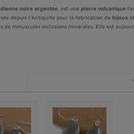
idienne noire argentée
, est une
pierre volcanique
fas
lisée depuis l’Antiquité pour la fabrication de
bijoux
et
s de minuscules inclusions minérales. Elle est aujourd
rigines géologiques
de cette
pierre précieuse
, ses
ca
hothérapie
, amateur de
bijoux en pierres naturelles
,
Sheen vous révélera toute sa
magie
.