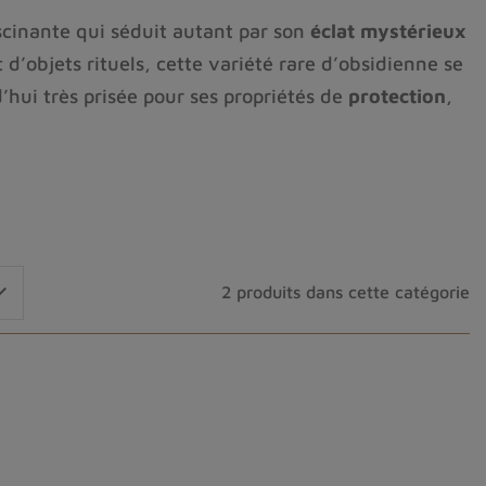
cinante qui séduit autant par son
éclat mystérieux
 d’objets rituels, cette variété rare d’obsidienne se
’hui très prisée pour ses propriétés de
protection
,
ractéristiques uniques
, ainsi que ses
bienfaits
sur
 ou simplement curieux de découvrir une
gemme

2 produits dans cette catégorie