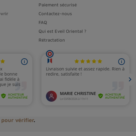
Paiement sécurisé
rotectrices et équilibrantes au quotidien.
vrir
Contactez-nous
er un sommeil paisible et réparateur.
FAQ
kra du troisième œil pour développer son intuition
Qui est Eveil Oriental ?
Rétractation
culation sanguine est ralentie, pour favoriser la
 recharger régulièrement la pierre
. Pour cela, vous
le (soleil ou lune).
i pour vérifier
.