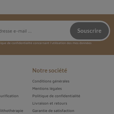
e
n physique qu'émotionnel et spirituel. Voici
'aura de la personne qui la porte.
tique de confidentialité
concernant l'utilisation des mes données
cages émotionnels, favorisant ainsi l'équilibre
 une meilleure compréhension de soi-même et de
Notre société
ardiovasculaire, en aidant à réduire l'hypertension
Conditions générales
Mentions légales
urification
Politique de confidentialité
Livraison et retours
lithothérapie
Garantie de satisfaction