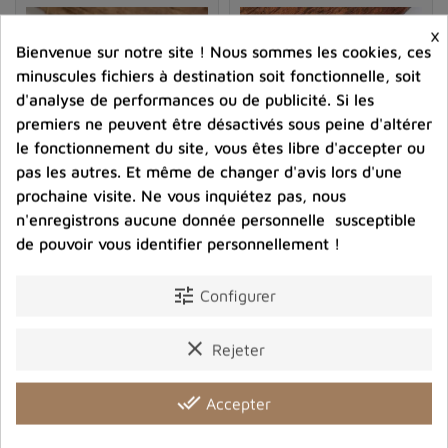
précieuses
. Veillez à choisir une pierre de qualité, dont
×
les inclusions sont bien visibles et présentent un aspect
Bienvenue sur notre site ! Nous sommes les cookies, ces
harmonieux.
minuscules fichiers à destination soit fonctionnelle, soit
Il est également possible de trouver de l'
agate mousse
d'analyse de performances ou de publicité. Si les
sous forme de bijoux
, comme des colliers, bracelets ou
premiers ne peuvent être désactivés sous peine d'altérer
pendentifs. Ces derniers vous permettront de profiter
le fonctionnement du site, vous êtes libre d'accepter ou
des vertus de cette pierre tout en apportant une touche
pas les autres. Et même de changer d'avis lors d'une
d'élégance et d'originalité à votre tenue.
prochaine visite. Ne vous inquiétez pas, nous
Vendu
n'enregistrons aucune donnée personnelle susceptible
La composition de l'agate mousse
Pendentif Agate mousse du
Boucles d'oreilles triangle
de pouvoir vous identifier personnellement !
Texas triangulaire
en Agate mousse
L'agate mousse est une variété de calcédoine, elle-
56,00 €
68,00 €
tune
même composée majoritairement de dioxyde de silicium
Configurer
Prix
Prix
(SiO2). Ce minéral présente une structure
microcristalline, c'est-à-dire que ses cristaux sont trop
clear
Rejeter
shopping_cart
favorite_border
favorite_border


petits pour être visibles à l'œil nu. Les couleurs de
l'agate mousse proviennent des différents oxydes
done_all
Accepter
métalliques qui se sont incorporés lors de sa formation,
tels que l'oxyde de manganèse, de fer ou de chrome.