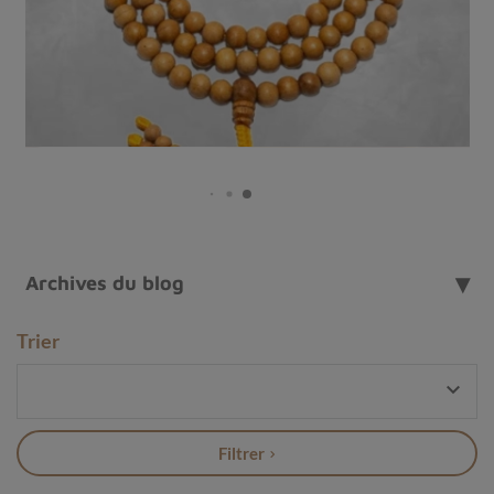
appartenant à la famille des calcédoines, elle-même
issue du groupe des quartz.
Sa couleur varie du blanc
au vert, en passant par le gris ou le brun, avec des
inclusions en forme de
"mousse"
qui lui confèrent son
aspect unique et son nom évocateur. Ces dernières sont
principalement composées
d'oxyde de manganèse, de
fer ou de chrome.
Cette pierre est particulièrement prisée pour ses motifs
naturels rappelant un paysage végétal, ce qui en fait un
choix populaire pour la confection de bijoux et autres
Archives du blog
objets décoratifs.
De plus, l'agate mousse possède des
vertus et
Trier
propriétés en lithothérapie
qui en font un allié de
choix pour ceux qui cherchent à améliorer leur bien-être

et leur qualité de vie.
Histoire de l'Agate Mousse
Filtrer
A travers l'histoire et toutes les cultures, le minéral