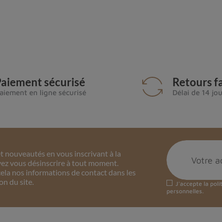
aiement sécurisé
Retours fa
aiement en ligne sécurisé
Délai de 14 jo
 nouveautés en vous inscrivant à la
ez vous désinscrire à tout moment.
ela nos informations de contact dans les
on du site.
J'accepte la
poli
personnelles.