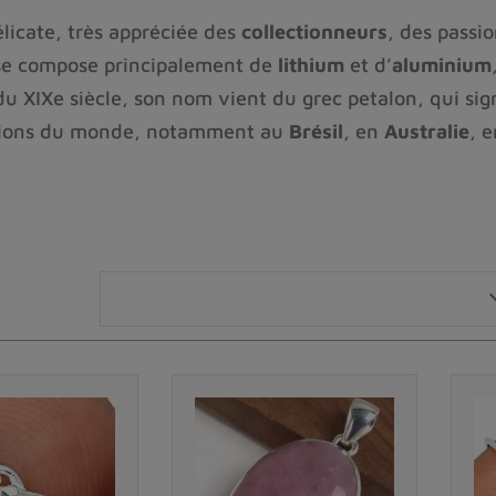
élicate, très appréciée des
collectionneurs
, des passi
 se compose principalement de
lithium
et d’
aluminium
du XIXe siècle, son nom vient du grec
petalon
, qui si
régions du monde, notamment au
Brésil
, en
Australie
, 
 des anges
pour ses vertus de
protection énergétique
éditation
, la
clairvoyance
et la
guérison émotionnell
meil, offrant une esthétique subtile et lumineuse. Por
périodes de stress et renforcer sa paix intérieure.