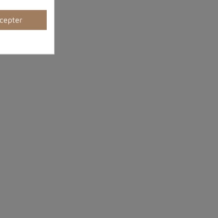
nergétique.
cepter
de à tirer les leçons des expériences passées, et en
eut également mettre un morceau de pétalite chez
s de quartz
, dans une géode d’améthyste.