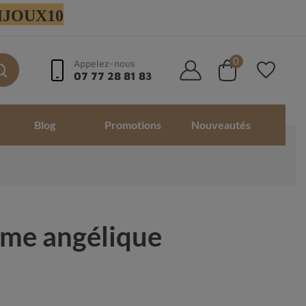
 BIJOUX10
0
Appelez-nous
07 77 28 81 83
Blog
Promotions
Nouveautés
arme angélique