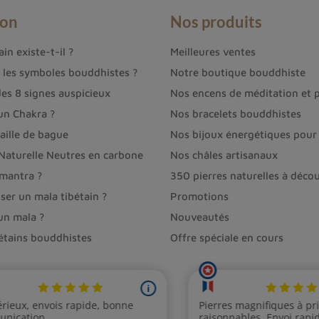
ion
Nos produits
in existe-t-il ?
Meilleures ventes
t les symboles bouddhistes ?
Notre boutique bouddhiste
des 8 signes auspicieux
Nos encens de méditation et p
un Chakra ?
Nos bracelets bouddhistes
aille de bague
Nos bijoux énergétiques pour 
 Naturelle Neutres en carbone
Nos châles artisanaux
 mantra ?
350 pierres naturelles à décou
ser un mala tibétain ?
Promotions
un mala ?
Nouveautés
bétains bouddhistes
Offre spéciale en cours