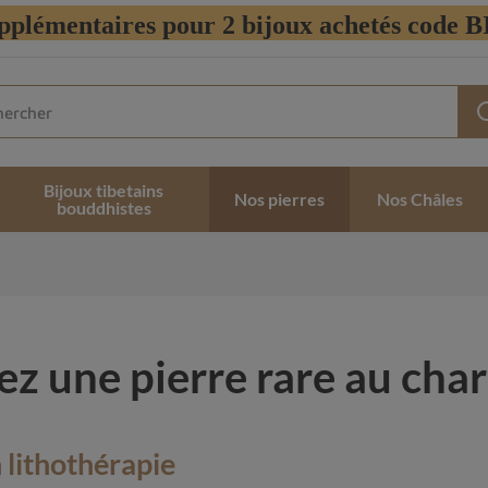
pplémentaires pour 2 bijoux achetés code
Bijoux tibetains
Nos pierres
Nos Châles
bouddhistes
rez une pierre rare au ch
n lithothérapie