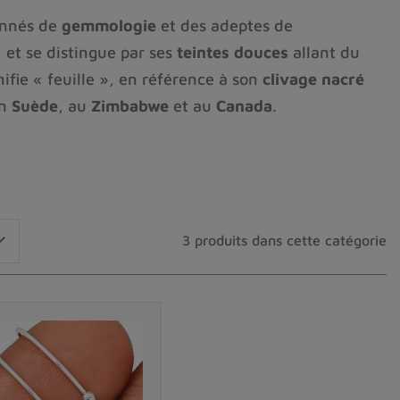
onnés de
gemmologie
et des adeptes de
, et se distingue par ses
teintes douces
allant du
gnifie « feuille », en référence à son
clivage nacré
en
Suède
, au
Zimbabwe
et au
Canada
.
, de
calme intérieur
et de
connexion spirituelle
.
e
. Très utilisée en
bijouterie
, elle orne des
ter un bijou en pétalite, c’est s’entourer d’une

3 produits dans cette catégorie