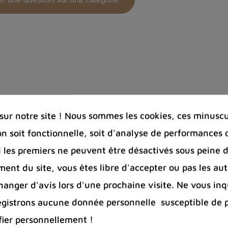
ec les plans supérieurs
et le plan astral. Elle
accroît
dience et clairvoyance
. En méditation, elle accroît la
re de guérison envers toutes les personnes que l’on a 
 harmonie les énergies ying et yang.
gréables de se produire, mais elle permet de rectifi
ur notre site ! Nous sommes les cookies, ces minuscul
réponse »
on soit fonctionnelle, soit d'analyse de performances 
Si les premiers ne peuvent être désactivés sous peine d
tions dans des domaines de maladies graves
qui ne s
ent du site, vous êtes libre d'accepter ou pas les aut
lèmes liés à la tension et ceux liés à la vue.
nger d'avis lors d'une prochaine visite. Ne vous inq
onisée dans les
états de fatigue morale.
egistrons aucune donnée personnelle susceptible de 
fier personnellement !
u en Pétalite faciliterait la richesse et les opportuni