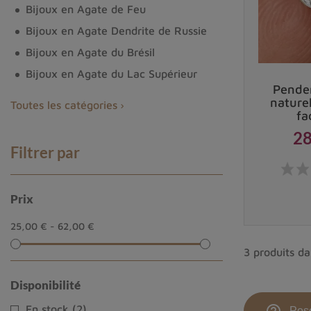
Bijoux en Agate de Feu
Bijoux en Agate Dendrite de Russie
Bijoux en Agate du Brésil
Bijoux en Agate du Lac Supérieur
Penden
naturel
Toutes les catégories
fa
En quoi la Pétalite peut-elle nous aider ?
28
Filtrer par
Cette pierre est communément appelée
« la pierre 
entendu, rien ne se fait sans persévérance et travai
Prix
La pétalite est un
bouclier contre les énergies nég
25,00 € - 62,00 €
nous affecter et nous tient à distance de tout ce qu
3 produits da
« La Pétalite a un
Disponibilité
Ses vertus sur le plan spirituel
En stock
(2)
Pose