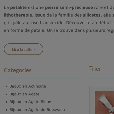
La
pétalite
est une
pierre semi-précieuse
rare et d
lithothérapie
. Issue de la famille des
silicates
, elle
gris pâle au rose translucide. Découverte au début 
en forme de pétale. On la trouve dans plusieurs 
En
lithothérapie
, la pétalite est surnommée
pierre
Elle agit sur les
chakras supérieurs
, favorisant la
m
Lire la suite
pendentifs
,
bagues
et
bracelets
en argent ou en ver
énergie douce et élevée
, idéale pour traverser les 
Trier
Categories
Bijoux en Actinolite
Bijoux en Agate
Bijoux en Agate Bleue
Bijoux en Agate de Botswana