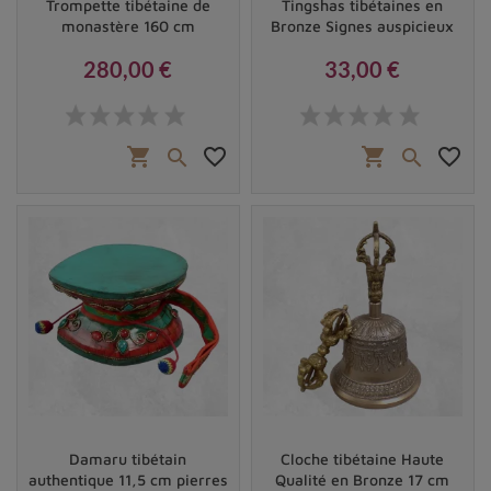
Trompette tibétaine de
Tingshas tibétaines en
monastère 160 cm
Bronze Signes auspicieux
280,00 €
33,00 €
Prix
Prix
shopping_cart
favorite_border
shopping_cart
favorite_border


Damaru tibétain
Cloche tibétaine Haute
authentique 11,5 cm pierres
Qualité en Bronze 17 cm