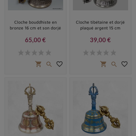
Cloche bouddhiste en
Cloche tibétaine et dorjé
bronze 16 cm et son dorjé
plaqué argent 15 cm
65,00 €
39,00 €
Prix
Prix
shopping_cart
favorite_border
shopping_cart
favorite_border

