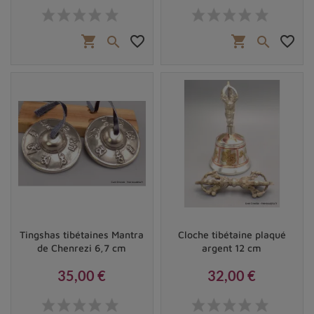
Prix
Prix
shopping_cart
favorite_border
shopping_cart
favorite_border


Tingshas tibétaines Mantra
Cloche tibétaine plaqué
de Chenrezi 6,7 cm
argent 12 cm
35,00 €
32,00 €
Prix
Prix