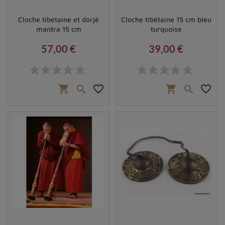
Cloche tibétaine et dorjé
Cloche tibétaine 15 cm bleu
mantra 15 cm
turquoise
57,00 €
39,00 €
Prix
Prix
shopping_cart
favorite_border
shopping_cart
favorite_border

