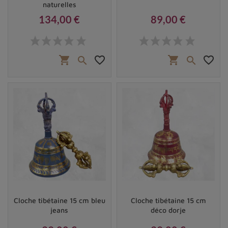
naturelles
134,00 €
89,00 €
Prix
Prix
shopping_cart
favorite_border
shopping_cart
favorite_border


Cloche tibétaine 15 cm bleu
Cloche tibétaine 15 cm
jeans
déco dorje