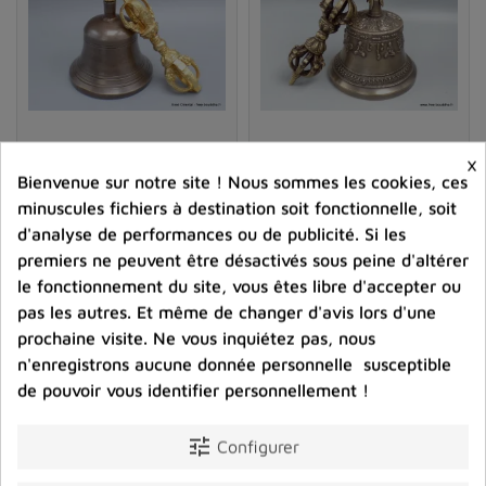
Cloche tibétaine et dorjé
Cloche tibétaine en bronze
×
tibétain haute qualité 17 cm
de qualité et dorjé, 18 cm
Bienvenue sur notre site ! Nous sommes les cookies, ces
minuscules fichiers à destination soit fonctionnelle, soit
97,00 €
89,00 €
d'analyse de performances ou de publicité. Si les
Prix
Prix
premiers ne peuvent être désactivés sous peine d'altérer
le fonctionnement du site, vous êtes libre d'accepter ou
shopping_cart
favorite_border
shopping_cart
favorite_border


pas les autres. Et même de changer d'avis lors d'une
prochaine visite. Ne vous inquiétez pas, nous
n'enregistrons aucune donnée personnelle susceptible
de pouvoir vous identifier personnellement !
tune
Configurer