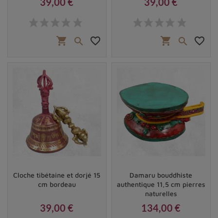
39,00 €
39,00 €
Prix
Prix
shopping_cart
favorite_border
shopping_cart
favorite_border


Cloche tibétaine et dorjé 15
Damaru bouddhiste
cm bordeau
authentique 11,5 cm pierres
naturelles
39,00 €
134,00 €