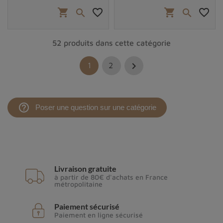
shopping_cart
favorite_border
shopping_cart
favorite_border


52 produits dans cette catégorie

1
2
help_outline
Poser une question sur une catégorie
Livraison gratuite
à partir de 80€ d'achats en France
métropolitaine
Paiement sécurisé
Paiement en ligne sécurisé