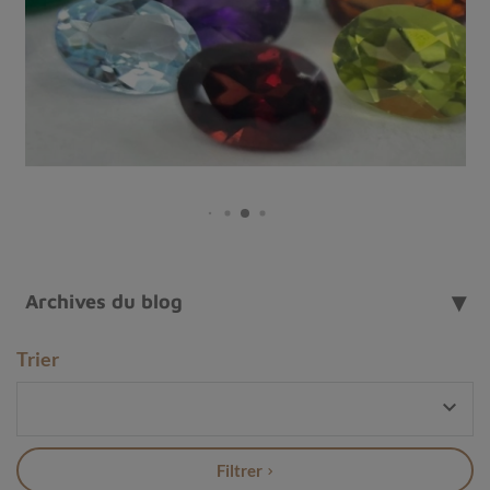
ou simplement pour le plaisir musical, ces instruments
sont porteurs d'une histoire et d'un savoir-faire
millénaires.
Cet article vous propose de découvrir les
principaux instruments de musique tibétains, leurs
caractéristiques et leurs utilisations.
Le gong, un instrument polyvalent
Le
gong
est sans conteste l'un des instruments de
musique tibétains les plus répandus et connus. Considéré
comme un instrument sacré par les bouddhistes
tibétains, il peut être utilisé pour différentes occasions :
Archives du blog
Pour marquer le début ou la fin d'une méditation
,
en envoyant un signal sonore clair qui favorise la
Trier
concentration et apaise l'esprit,
Pour
accompagner les chants
et danses lors de

célébrations religieuses,
Pour
émettre des vibrations
susceptibles de
Filtrer
purifier l'énergie environnante,