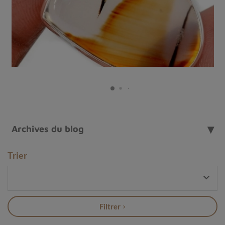
Archives du blog
Trier
Pendentif en Opale boulder

Qu'est-ce qu'une opale boulder ?
Filtrer
L'
opale boulder
est une variété d'opale qui se forme
dans les crevasses et les cavités des roches matricielles,