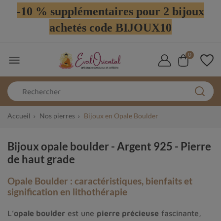
-10 % supplémentaires pour 2 bijoux
achetés code BIJOUX10
0

Accueil
Nos pierres
Bijoux en Opale Boulder
Bijoux opale boulder - Argent 925 - Pierre
de haut grade
Opale Boulder : caractéristiques, bienfaits et
signification en lithothérapie
L’
opale boulder
est une
pierre précieuse
fascinante,