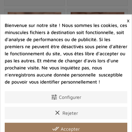
On retrouve dans l’
Opale Boulder
toutes les
opalescences de l’
Opale australienne
, parfois on y
trouve le orange caractéristique de l’
Opale Mexicaine
.
×
Préservées par la roche-mère très
riche en fer
, l’Opale
Bienvenue sur notre site ! Nous sommes les cookies, ces
Boulder voit ainsi ses propriétés décuplées, le fer étant,
minuscules fichiers à destination soit fonctionnelle, soit
en effet, un excellent amplificateur et conducteur de
d'analyse de performances ou de publicité. Si les
premiers ne peuvent être désactivés sous peine d'altérer
l’énergie électrique.
le fonctionnement du site, vous êtes libre d'accepter ou
pas les autres. Et même de changer d'avis lors d'une
Classement et valeur
prochaine visite. Ne vous inquiétez pas, nous
Comme pour toutes les opales,
la valeur et le prix de
n'enregistrons aucune donnée personnelle susceptible
Petite bague en Opale
Bague Opale Boulder
l'opale boulder
dépendent de plusieurs facteurs tels que
de pouvoir vous identifier personnellement !
Boulder taille 54
marron bleu T 53
la qualité du spécimen, la taille, le poids ainsi que
53,00 €
72,00 €
l'intensité et la répartition des couleurs. Les opales
tune
Configurer
boulder de grande qualité sont très recherchées et
Prix
Prix
peuvent atteindre des prix élevés sur le marché des
clear
Rejeter
pierres précieuses.
shopping_cart
favorite_border
shopping_cart
favorite_border


Où trouve-t-on l'opale boulder ?
done_all
Accepter