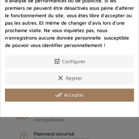
d'analyse de performances ou de publicité. Si les
premiers ne peuvent être désactivés sous peine d'altérer
le fonctionnement du site, vous êtes libre d'accepter ou
pas les autres. Et même de changer d'avis lors d'une
prochaine visite. Ne vous inquiétez pas, nous
n'enregistrons aucune donnée personnelle susceptible
de pouvoir vous identifier personnellement !
tune
Configurer
Archives du blog
clear
Rejeter
done_all
Accepter
Livraison gratuite
à partir de 80€ d'achats en France
métropolitaine
Paiement sécurisé
Paiement en ligne sécurisé