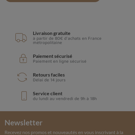
Par son
action de purification
, cette pierre
recharge
tous les chakras
. Le quartz rutile est très apprécié des
thérapeutes.
Livraison gratuite
En association avec l’
améthyste
, la
labradorite
ou la
à partir de 80€ d'achats en France
métropolitaine
sodalite
,
le quartz rutile vous permettra de développer
votre intuition, vous reconnectera au sol tout autant
Paiement sécurisé
qu’aux hautes sphères.
Paiement en ligne sécurisé
Comment utiliser le quartz rutile en lithothérapie
?
Retours faciles
Délai de 14 jours
Service client
du lundi au vendredi de 9h à 18h
Newsletter
Recevez nos promos et nouveautés en vous inscrivant à la