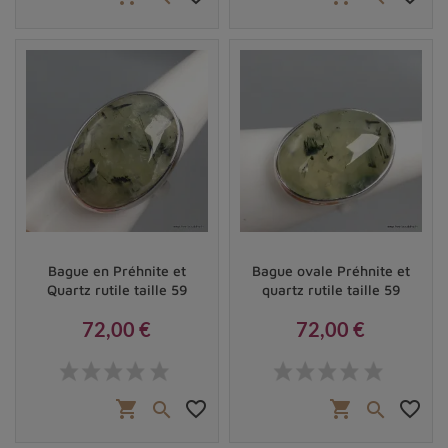
caractéristique du quartz rutile.
Les vertus du quartz rutile en lithothérapie
Bague en Préhnite et
Bague ovale Préhnite et
Quartz rutile taille 59
quartz rutile taille 59
72,00 €
72,00 €
Prix
Prix
shopping_cart
favorite_border
shopping_cart
favorite_border


Pendentif en quartz rutile