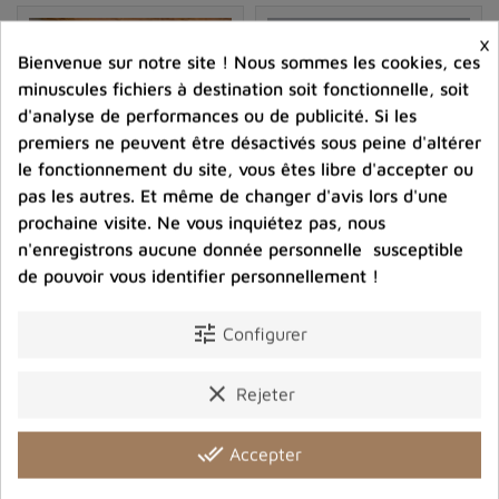
En
lithothérapie
, le quartz rutile est apprécié pour ses
nombreuses propriétés énergétiques et spirituelles. On
×
lui attribue notamment les bienfaits suivants :
Bienvenue sur notre site ! Nous sommes les cookies, ces
minuscules fichiers à destination soit fonctionnelle, soit
Harmonisation des énergies :
Le quartz rutile
d'analyse de performances ou de publicité. Si les
serait un puissant amplificateur d'énergie
premiers ne peuvent être désactivés sous peine d'altérer
permettant d'équilibrer et d'harmoniser les énergies
le fonctionnement du site, vous êtes libre d'accepter ou
subtiles du corps et de l'esprit.
pas les autres. Et même de changer d'avis lors d'une
Stimulation de la créativité :
Ce minéral serait
prochaine visite. Ne vous inquiétez pas, nous
particulièrement utile pour les personnes en quête
n'enregistrons aucune donnée personnelle susceptible
d'inspiration artistique ou intellectuelle, en stimulant
Pendentif oval Prehnite et
Bague Quartz rutile vert
de pouvoir vous identifier personnellement !
rutile noir
taille 58
leur imagination et leur capacité à trouver des
solutions novatrices.
53,00 €
47,00 €
tune
Configurer
Aide à la concentration :
Le quartz rutile aiderait
Prix
Prix
également à développer une meilleure concentration
clear
Rejeter
et une plus grande clarté mentale, en éliminant les
shopping_cart
favorite_border
shopping_cart
favorite_border


pensées parasites et négatives.
done_all
Accepter
Soutien émotionnel :
Cette pierre serait également
bénéfique pour apaiser les émotions excessives et