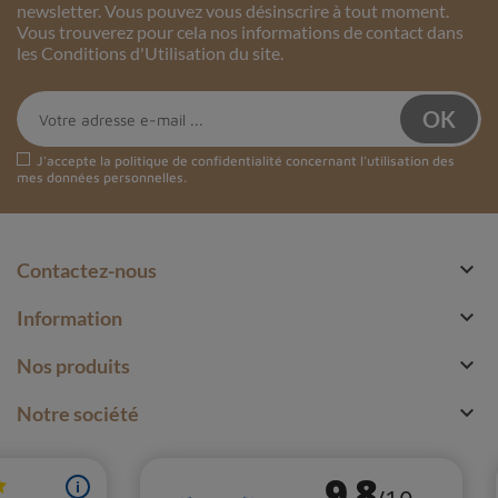
newsletter. Vous pouvez vous désinscrire à tout moment.
Vous trouverez pour cela nos informations de contact dans
les Conditions d'Utilisation du site.
J'accepte la
politique de confidentialité
concernant l'utilisation des
Petit pendentif Quartz rutile
mes données personnelles.
Pour profiter pleinement des bienfaits du quartz rutile, il
est possible de l'utiliser de différentes manières :

Contactez-nous
Méditation :
Placer un morceau de quartz rutile
dans la main ou près du chakra concerné lors de

Information
séances de méditation permettrait d'amplifier les

effets de cette pratique sur les plans énergétique
Nos produits
et spirituel.

Notre société
Porter un bijou :
Porter un pendentif, un bracelet
ou une bague en quartz rutile au quotidien
permettrait de bénéficier en permanence de ses