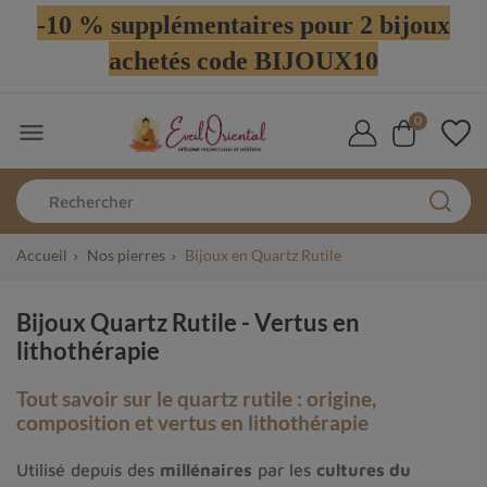
-10 % supplémentaires pour 2 bijoux
achetés code BIJOUX10
0

Accueil
Nos pierres
Bijoux en Quartz Rutile
Bijoux Quartz Rutile - Vertus en
lithothérapie
Tout savoir sur le quartz rutile : origine,
composition et vertus en lithothérapie
Utilisé depuis des
millénaires
par les
cultures du