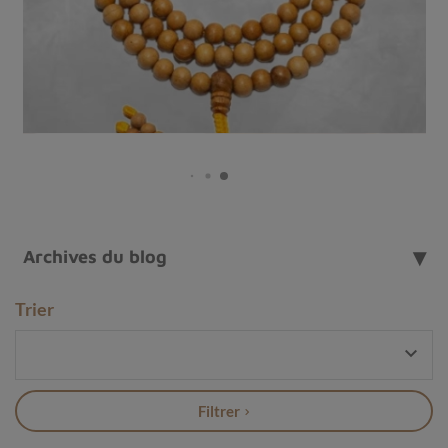
Archives du blog
Jaspe Faon
Trier
Qu'est-ce que le jaspe faon ?

Le jaspe faon appartient à la famille des jaspes,
qui
font partie des minéraux les plus couramment utilisés
Filtrer
dans la lithothérapie.