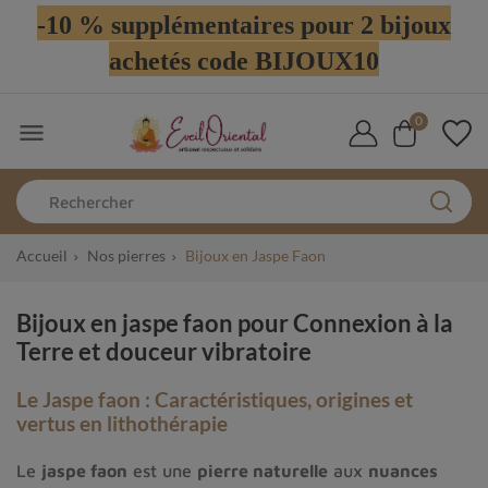
-10 % supplémentaires pour 2 bijoux
achetés code BIJOUX10
0

Accueil
Nos pierres
Bijoux en Jaspe Faon
Bijoux en jaspe faon pour Connexion à la
Terre et douceur vibratoire
Le Jaspe faon : Caractéristiques, origines et
vertus en lithothérapie
Le
jaspe faon
est une
pierre naturelle
aux
nuances