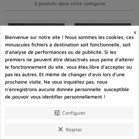
Ces pierres sont composées
d'oxyde de silicium
et se
2 produits dans cette catégorie
déclinent en plusieurs variétés et couleurs, allant du
rouge brunâtre au vert foncé. Le jaspe faon se distingue
par sa couleur marron clair parsemée de taches
×
irrégulières brunes ou noires, évoquant le pelage d'un
Bienvenue sur notre site ! Nous sommes les cookies, ces
jeune faon. Cette apparence unique confère à cette
minuscules fichiers à destination soit fonctionnelle, soit
pierre un attrait particulier et la rend très prisée des
d'analyse de performances ou de publicité. Si les
amoureux de minéraux.
premiers ne peuvent être désactivés sous peine d'altérer
le fonctionnement du site, vous êtes libre d'accepter ou
Où trouver le jaspe faon ?
pas les autres. Et même de changer d'avis lors d'une
prochaine visite. Ne vous inquiétez pas, nous
La plupart des
jaspes
, dont le jaspe faon, sont formés
n'enregistrons aucune donnée personnelle susceptible
dans des
environnements sédimentaires ou
Pendentif Jaspe Faon oval
Pendentif Jaspe Faon
de pouvoir vous identifier personnellement !
volcaniques.
On peut les trouver sous forme de galets
triangulaire
roulés, de nodules ou de roches massives. Les principaux
36,00 €
46,00 €
tune
gisements de jaspe faon se situent en
Afrique du Sud,
Configurer
Prix
Prix
Australie, Brésil, Inde, Madagascar et en Russie.
Toutefois, il est à noter que cette pierre peut également
clear
Rejeter
shopping_cart
favorite_border
shopping_cart
favorite_border


être trouvée dans d'autres régions du monde en moindre