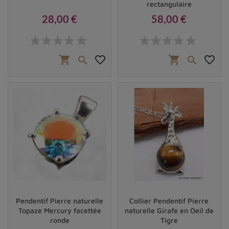
rectangulaire
28,00 €
58,00 €
Prix
Prix
shopping_cart
favorite_border
shopping_cart
favorite_border


Pendentif Pierre naturelle
Collier Pendentif Pierre
Topaze Mercury facettée
naturelle Girafe en Oeil de
ronde
Tigre