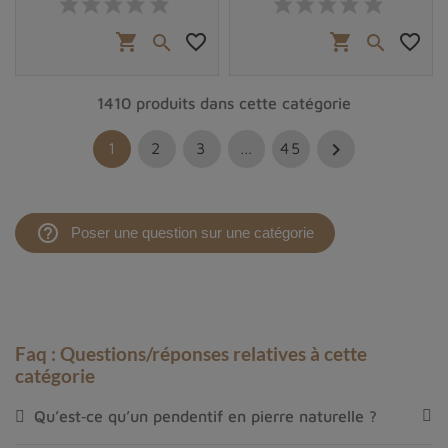
shopping_cart
favorite_border
shopping_cart
favorite_border


1410 produits dans cette catégorie

1
2
3
…
45
help_outline
Poser une question sur une catégorie
Faq : Questions/réponses relatives à cette
catégorie
Qu’est‑ce qu’un pendentif en pierre naturelle ?