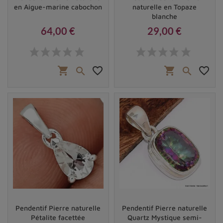
en Aigue-marine cabochon
naturelle en Topaze
blanche
64,00 €
29,00 €
Prix
Prix
shopping_cart
favorite_border
shopping_cart
favorite_border


Pendentif Pierre naturelle
Pendentif Pierre naturelle
Pétalite facettée
Quartz Mystique semi-