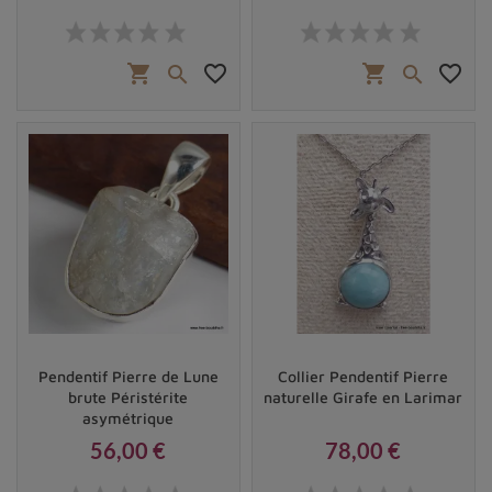
Prix
Prix
shopping_cart
favorite_border
shopping_cart
favorite_border


Pendentif Pierre de Lune
Collier Pendentif Pierre
brute Péristérite
naturelle Girafe en Larimar
asymétrique
56,00 €
78,00 €
Prix
Prix