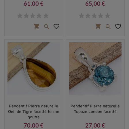
61,00 €
65,00 €
Prix
Prix
shopping_cart
favorite_border
shopping_cart
favorite_border


Pendentif Pierre naturelle
Pendentif Pierre naturelle
Oeil de Tigre facetté forme
Topaze London facetté
goutte
70,00 €
27,00 €