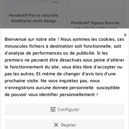
Certains passionnés de lithothérapie conseillent
d’intégrer un court rituel lors de l’acquisition ou de la
Pendentif Pierre naturelle
réception d’un
pendentif énergétique en pierre
.
Améthyste verte design
Pendentif Topaze blanche
Nettoyer la pierre soigneusement, choisir un moment
naturelle facettée serti
×
calme pour formuler une intention, puis poser le bijou
griffes
Bienvenue sur notre site ! Nous sommes les cookies, ces
sur la peau seraient autant d’étapes destinées à ouvrir
43,00 €
44,00 €
minuscules fichiers à destination soit fonctionnelle, soit
la pierre à sa future mission.
Prix
Prix
d'analyse de performances ou de publicité. Si les
D’autres préfèrent accorder du temps à la
premiers ne peuvent être désactivés sous peine d'altérer
shopping_cart
favorite_border
shopping_cart
favorite_border


contemplation quotidienne du pendentif, méditant sur
le fonctionnement du site, vous êtes libre d'accepter ou
ses couleurs et ses reflets pour renforcer la connexion à
pas les autres. Et même de changer d'avis lors d'une
leurs propres aspirations. Au fil du temps, ce simple
prochaine visite. Ne vous inquiétez pas, nous
bijou s’imprègne de souvenirs, d’émotions et d’un
n'enregistrons aucune donnée personnelle susceptible
pouvoir symbolique presque palpable.
de pouvoir vous identifier personnellement !
Assortir le pendentif à son mode de vie
tune
Configurer
La popularité croissante des
pendentifs en pierre
semi‑précieuse
tient à leur polyvalence. Discrets ou
clear
Rejeter
imposants, bruts ou finement polis, ces accessoires