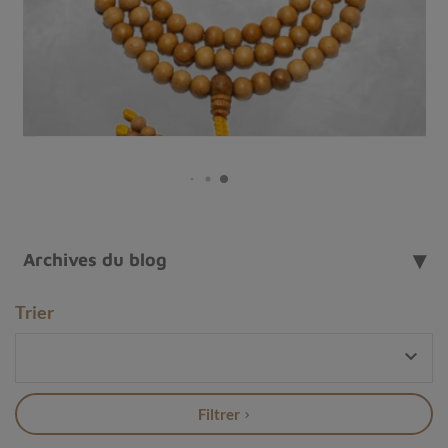
Archives du blog
Trier
Les couleurs du Jaspe océan (parmi d'autres). Ce jaspe

se reconnaît à ses petites bulles ou petits cercles
communs à quasi tous les jaspes océan.
Filtrer
Qu'est-ce que le jaspe océan ?