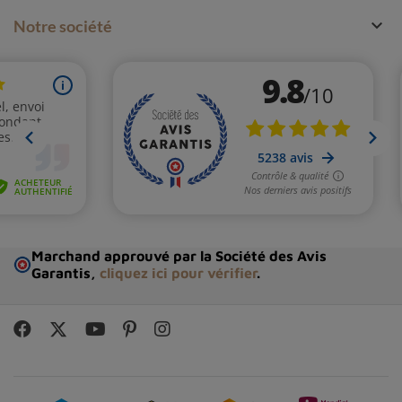
Placer du jaspe océan dans son environnement :

Notre société
disposer des pierres de jaspe océan chez soi ou sur
le lieu de travail peut contribuer à créer une
ambiance apaisante et propice à la créativité.
Le jaspe océan est donc une pierre aux nombreuses
vertus,
dont l'aspect unique ne manquera pas de
séduire les amateurs de minéraux. Que ce soit pour
améliorer sa communication, stimuler sa créativité ou
simplement apporter un peu de calme et de sérénité
dans sa vie, cette pierre mérite d'être découverte et
expérimentée en lithothérapie.
Marchand approuvé par la Société des Avis
Garantis,
cliquez ici pour vérifier
.