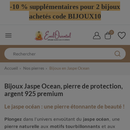
-10 % supplémentaires pour 2 bijoux
achetés code BIJOUX10
0

Accueil
Nos pierres
Bijoux en Jaspe Ocean
Bijoux Jaspe Ocean, pierre de protection,
argent 925 premium
Le jaspe océan : une pierre étonnante de beauté !
Plongez
dans l’univers envoûtant du
jaspe océan
, une
pierre naturelle
aux
motifs tourbillonnants
et aux