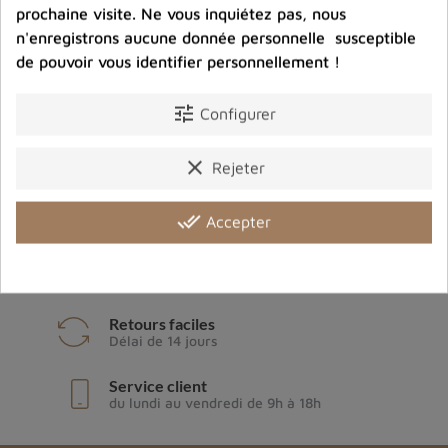
prochaine visite. Ne vous inquiétez pas, nous
n'enregistrons aucune donnée personnelle susceptible
help_outline
de pouvoir vous identifier personnellement !
Poser une question sur une catégorie
tune
Configurer
clear
Rejeter
Livraison gratuite
à partir de 80€ d'achats en France
métropolitaine
done_all
Accepter
Paiement sécurisé
Paiement en ligne sécurisé
Retours faciles
Délai de 14 jours
Service client
du lundi au vendredi de 9h à 18h