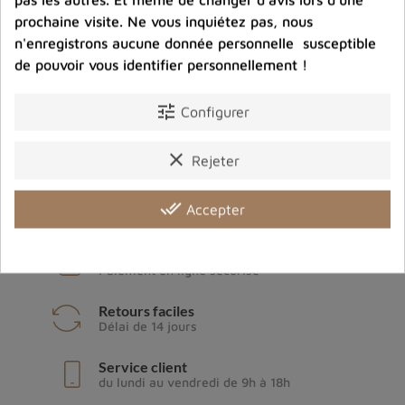
prochaine visite. Ne vous inquiétez pas, nous
n'enregistrons aucune donnée personnelle susceptible
Archives du blog
de pouvoir vous identifier personnellement !
tune
Configurer
clear
Rejeter
Livraison gratuite
à partir de 80€ d'achats en France
done_all
Accepter
métropolitaine
Paiement sécurisé
Paiement en ligne sécurisé
Retours faciles
Délai de 14 jours
Service client
du lundi au vendredi de 9h à 18h