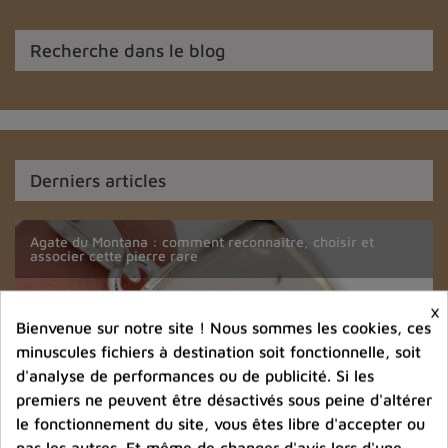
Recherche dans le blog
Derniers articles
Comprendre les objets rituels bouddhistes : usages,
Agate du Montana : comment reconnaître, choisir et
Acheter des bijoux en pierre naturelle : guide complet
Comment reconnaître un mala tibétain authentique ?
traditions et distinctions
associer cette pierre rare
×
Bienvenue sur notre site ! Nous sommes les cookies, ces
minuscules fichiers à destination soit fonctionnelle, soit
d'analyse de performances ou de publicité. Si les
premiers ne peuvent être désactivés sous peine d'altérer
le fonctionnement du site, vous êtes libre d'accepter ou
pas les autres. Et même de changer d'avis lors d'une