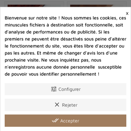
×
Bienvenue sur notre site ! Nous sommes les cookies, ces
Bague quartz lavande
minuscules fichiers à destination soit fonctionnelle, soit
d'analyse de performances ou de publicité. Si les
Les vertus du quartz lavande en lithothérapie
premiers ne peuvent être désactivés sous peine d'altérer
le fonctionnement du site, vous êtes libre d'accepter ou
Le
quartz lavande
est très apprécié en
lithothérapie
pas les autres. Et même de changer d'avis lors d'une
pour ses
propriétés
apaisantes et harmonisantes. Les
prochaine visite. Ne vous inquiétez pas, nous
adeptes de cette pratique estiment que cette pierre
n'enregistrons aucune donnée personnelle susceptible
peut aider à rétablir l'équilibre émotionnel et mental,
Pendentif argent Quartz
Bijou Pendentif en Quartz
de pouvoir vous identifier personnellement !
Lavande brut
Lavande serti griffes
ainsi qu'à renforcer les liens entre l'esprit et le corps.
Apaiser les émotions
68,00 €
63,00 €
tune
Configurer
Grâce à sa capacité à calmer les émotions, le quartz
Prix
Prix
lavande est souvent utilisé pour
combattre le stress,
clear
Rejeter
shopping_cart
favorite_border
shopping_cart
favorite_border
l'anxiété, la dépression et les troubles de l'humeur. Cette


pierre permettrait également de réduire les sentiments
done_all
Accepter
de
cynisme
et de
colère intérieure,
favorisant ainsi la