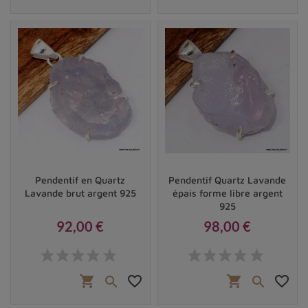
concentration plus élevée produisant des teintes plus
foncées.
Pendentif en Quartz
Pendentif Quartz Lavande
Lavande brut argent 925
épais forme libre argent
925
92,00 €
98,00 €
Prix
Prix
shopping_cart
favorite_border
shopping_cart
favorite_border

