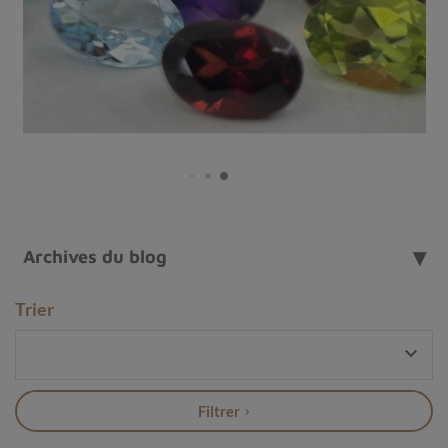
énergie douce et réconfortante
dans son quotidien,
tout en affirmant une sensibilité esthétique tournée vers
le bien-être et la sérénité. Une pierre qui apaise le cœur,
illumine l’esprit et sublime le style.
Archives du blog
Trier

Filtrer
Pendentif en quartz lavande