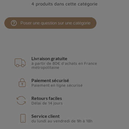
"La Calcédoine d'eau est souvent nommée à tort
4 produits dans cette catégorie
"Chrysoprase" alors que la couleur respective de ces
pierres est bien différente"
help_outline
Poser une question sur une catégorie
Livraison gratuite
à partir de 80€ d'achats en France
métropolitaine
Paiement sécurisé
Paiement en ligne sécurisé
Retours faciles
Délai de 14 jours
Bague en chrysoprase
Service client
du lundi au vendredi de 9h à 18h