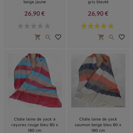
beige jaune
gris bleuté
26,90 €
26,90 €
Prix
Prix
shopping_cart
favorite_border
shopping_cart
favorite_border


Châle laine de yack à
Châle laine de yack
rayures rouge bleu 80 x
saumon beige bleu 80 x
180 cm
180 cm