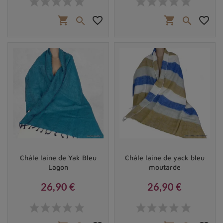
shopping_cart
favorite_border
shopping_cart
favorite_border


Châle laine de Yak Bleu
Châle laine de yack bleu
Lagon
moutarde
26,90 €
26,90 €
Prix
Prix