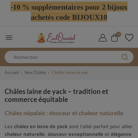
-10 % supplémentaires pour 2 bijoux
achetés code BIJOUX10
0

Accueil
Nos Châles
Châles laine de yak
Châles laine de yack – tradition et
commerce équitable
Châles népalais : douceur et chaleur naturelle
Les
châles en laine de yack
sont l’allié parfait pour allier
chaleur naturelle
,
douceur exceptionnelle
et
élégance