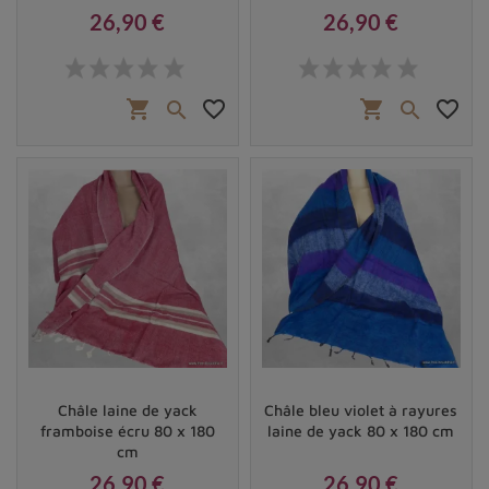
26,90 €
26,90 €
Prix
Prix
shopping_cart
favorite_border
shopping_cart
favorite_border


Châle laine de yack
Châle bleu violet à rayures
framboise écru 80 x 180
laine de yack 80 x 180 cm
cm
26,90 €
26,90 €