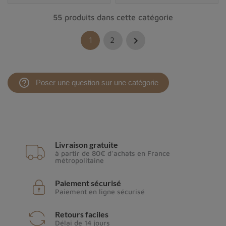
55 produits dans cette catégorie

1
2
help_outline
Poser une question sur une catégorie
Livraison gratuite
à partir de 80€ d'achats en France
métropolitaine
Paiement sécurisé
Paiement en ligne sécurisé
Retours faciles
Délai de 14 jours