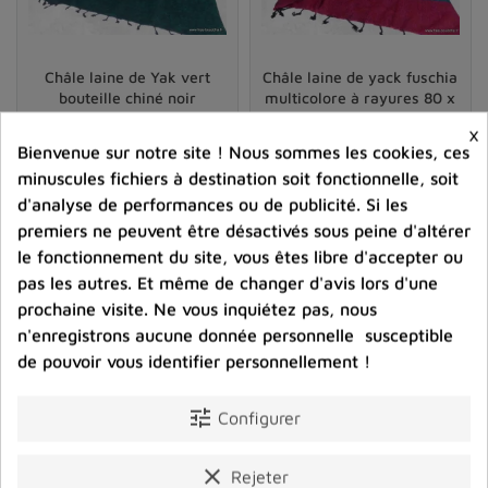
Châle laine de Yak vert
Châle laine de yack fuschia
bouteille chiné noir
multicolore à rayures 80 x
180 cm
×
26,90 €
26,90 €
Bienvenue sur notre site ! Nous sommes les cookies, ces
minuscules fichiers à destination soit fonctionnelle, soit
Prix
Prix
d'analyse de performances ou de publicité. Si les
premiers ne peuvent être désactivés sous peine d'altérer
shopping_cart
favorite_border
shopping_cart
favorite_border


le fonctionnement du site, vous êtes libre d'accepter ou
pas les autres. Et même de changer d'avis lors d'une
prochaine visite. Ne vous inquiétez pas, nous
n'enregistrons aucune donnée personnelle susceptible
de pouvoir vous identifier personnellement !
tune
Configurer
clear
Rejeter