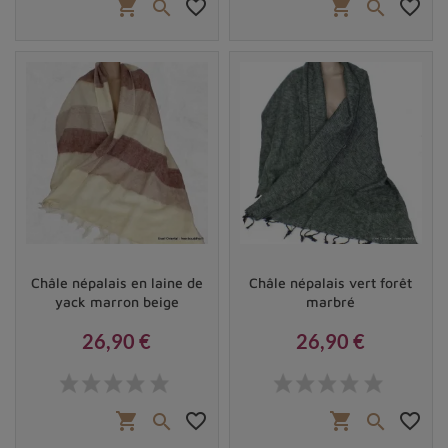
shopping_cart
favorite_border
shopping_cart
favorite_border


Châle népalais en laine de
Châle népalais vert forêt
yack marron beige
marbré
26,90 €
26,90 €
Prix
Prix
shopping_cart
favorite_border
shopping_cart
favorite_border

