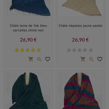
Châle laine de Yak bleu
Châle népalais jaune pastel
sarcelles chiné noir
26,90 €
26,90 €
Prix
Prix
shopping_cart
favorite_border
shopping_cart
favorite_border

