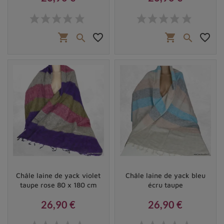
Prix
Prix
shopping_cart
favorite_border
shopping_cart
favorite_border


Châle laine de yack violet
Châle laine de yack bleu
taupe rose 80 x 180 cm
écru taupe
26,90 €
26,90 €
Prix
Prix