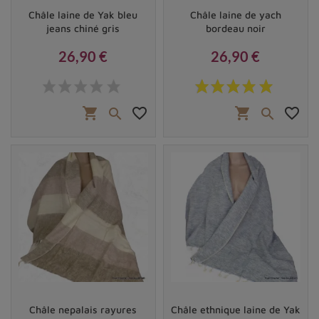
Châle laine de Yak bleu
Châle laine de yach
jeans chiné gris
bordeau noir
26,90 €
26,90 €
Prix
Prix
shopping_cart
favorite_border
shopping_cart
favorite_border


Châle nepalais rayures
Châle ethnique laine de Yak