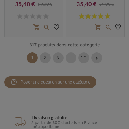
35,40 €
35,40 €
59,00 €
59,00 €
Prix
Prix de base
Prix
Prix de base
shopping_cart
favorite_border
shopping_cart
favorite_border


317 produits dans cette catégorie

1
2
3
…
10
help_outline
Poser une question sur une catégorie
Livraison gratuite
à partir de 80€ d'achats en France
métropolitaine