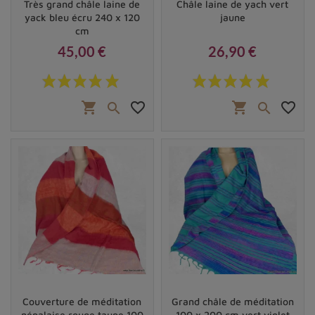
Très grand châle laine de
Châle laine de yach vert
yack bleu écru 240 x 120
jaune
cm
45,00 €
26,90 €
Prix
Prix
shopping_cart
favorite_border
shopping_cart
favorite_border


Couverture de méditation
Grand châle de méditation
népalaise rouge taupe 100
100 x 200 cm vert violet