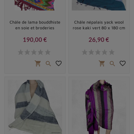
Châle de lama bouddhiste
Châle népalais yack wool
en soie et broderies
rose kaki vert 80 x 180 cm
190,00 €
26,90 €
Prix
Prix
shopping_cart
favorite_border
shopping_cart
favorite_border

