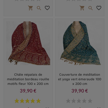
shopping_cart
favorite_border
shopping_cart
favorite_border


Châle népalais de
Couverture de méditation
méditation bordeau rouille
et yoga vert émeraude 100
motifs fleur 100 x 200 cm
x 200 cm
39,90 €
39,90 €
Prix
Prix