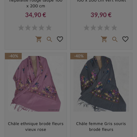
x 200 cm
34,90 €
39,90 €
Prix
Prix
shopping_cart
favorite_border
shopping_cart
favorite_border


-40%
-40%
Châle ethnique brodé fleurs
Châle femme Gris souris
vieux rose
brodé fleurs