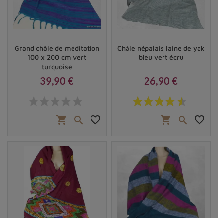
Grand châle de méditation
Châle népalais laine de yak
100 x 200 cm vert
bleu vert écru
turquoise
39,90 €
26,90 €
Prix
Prix
shopping_cart
favorite_border
shopping_cart
favorite_border

