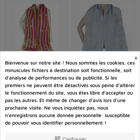
×
Bienvenue sur notre site ! Nous sommes les cookies, ces
minuscules fichiers à destination soit fonctionnelle, soit
Echarpe du Bhoutan en
Echarpe en laine de yack
d'analyse de performances ou de publicité. Si les
coton rayé bordeau
gris bleuté 30 x 150 cm
premiers ne peuvent être désactivés sous peine d'altérer
45,00 €
10,00 €
le fonctionnement du site, vous êtes libre d'accepter ou
pas les autres. Et même de changer d'avis lors d'une
Prix
Prix
prochaine visite. Ne vous inquiétez pas, nous
n'enregistrons aucune donnée personnelle susceptible
shopping_cart
favorite_border
shopping_cart
favorite_border


de pouvoir vous identifier personnellement !
tune
Configurer