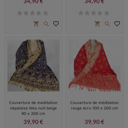
34,90 €
34,90 €
Prix
Prix
shopping_cart
favorite_border
shopping_cart
favorite_border


Couverture de méditation
Couverture de méditation
népalaise bleu nuit beige
rouge écru 100 x 200 cm
90 x 200 cm
39,90 €
39,90 €