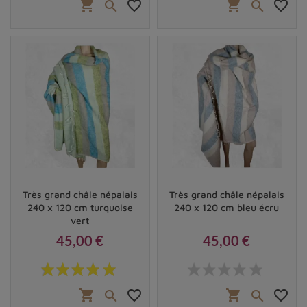
shopping_cart
favorite_border
shopping_cart
favorite_border


Très grand châle népalais
Très grand châle népalais
240 x 120 cm turquoise
240 x 120 cm bleu écru
vert
45,00 €
45,00 €
Prix
Prix
shopping_cart
favorite_border
shopping_cart
favorite_border

