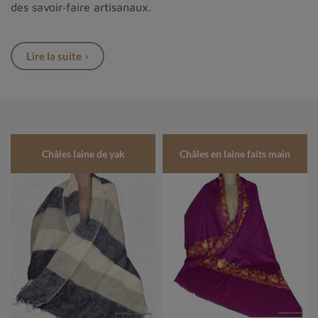
des savoir‑faire artisanaux.
Chaque châle est tissé dans des ateliers engagés,
garantissant une
fabrication éthique
et une
Lire la suite
rémunération juste pour les artisans. Broderies fines,
textures authentiques et fibres nobles donnent
naissance à des pièces durables, chaleureuses et
intemporelles.
Pour prolonger la découverte de ces créations
Châles laine de yak
Châles en laine faits main
traditionnelles, explorez également notre sélection
dédiée à l’
artisanat tibétain
, riche en matières
naturelles et en savoir‑faire ancestral.