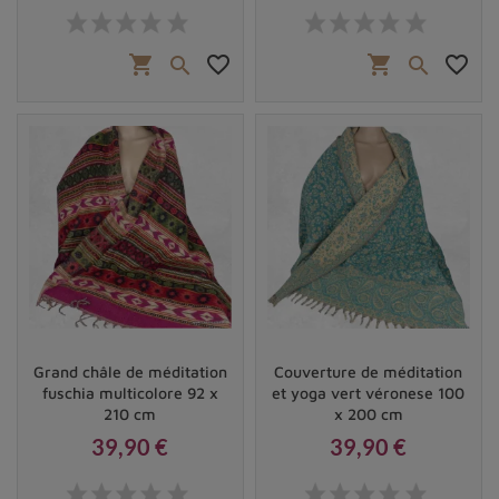
Prix
Prix
shopping_cart
favorite_border
shopping_cart
favorite_border


Grand châle de méditation
Couverture de méditation
fuschia multicolore 92 x
et yoga vert véronese 100
210 cm
x 200 cm
39,90 €
39,90 €
Prix
Prix