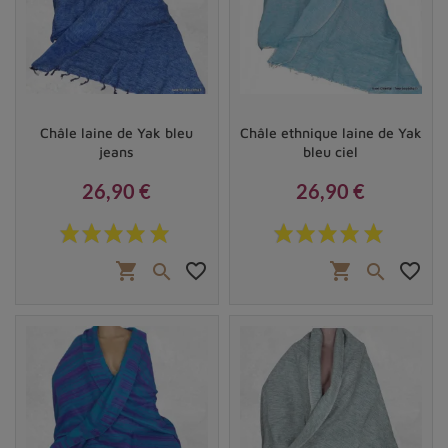
Châle laine de Yak bleu
Châle ethnique laine de Yak
jeans
bleu ciel
26,90 €
26,90 €
Prix
Prix
shopping_cart
favorite_border
shopping_cart
favorite_border

