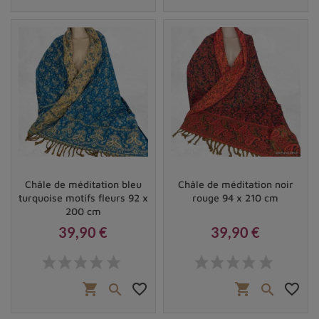
Châle de méditation bleu
Châle de méditation noir
turquoise motifs fleurs 92 x
rouge 94 x 210 cm
200 cm
39,90 €
39,90 €
Prix
Prix
shopping_cart
favorite_border
shopping_cart
favorite_border

