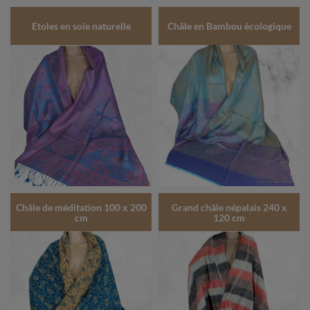
Etoles en soie naturelle
Châle en Bambou écologique
Châle de méditation 100 x 200
Grand châle népalais 240 x
cm
120 cm