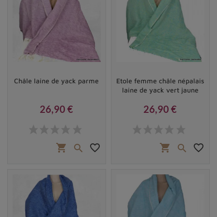
Châle laine de yack parme
Etole femme châle népalais
laine de yack vert jaune
26,90 €
26,90 €
Prix
Prix
shopping_cart
favorite_border
shopping_cart
favorite_border

