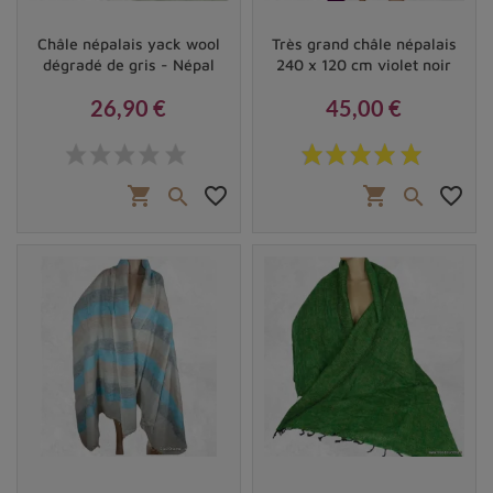
Châle népalais yack wool
Très grand châle népalais
dégradé de gris - Népal
240 x 120 cm violet noir
26,90 €
45,00 €
Prix
Prix
shopping_cart
favorite_border
shopping_cart
favorite_border

