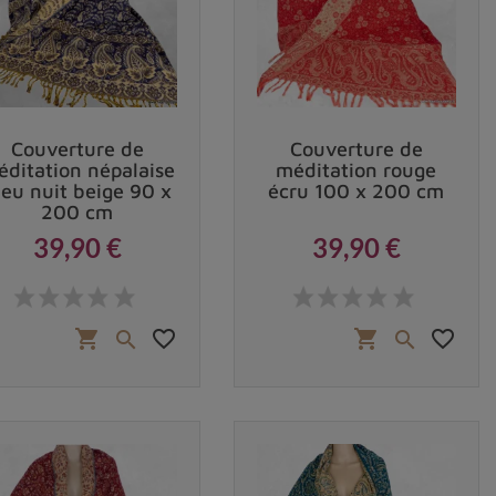
.
ntreuses, la plus courante étant le rétrécissement
Couverture de
Couverture de
ditation népalaise
méditation rouge
leu nuit beige 90 x
écru 100 x 200 cm
200 cm
39,90 €
39,90 €
seur du châle, les fibres pourraient s'écarter et ce
Prix
Prix
favorite_border
favorite_border
shopping_cart
shopping_cart


peur).
ine, dont des
châles de méditation
et
couvertures