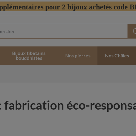
pplémentaires pour 2 bijoux achetés code
Bijoux tibetains
Nos pierres
Nos Châles
bouddhistes
: fabrication éco-responsa