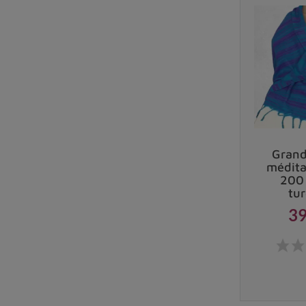
Grand
médita
200 
tu
39