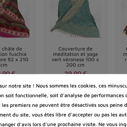
 châle de
Couverture de
ion fuschia
méditation et yoga
m
ore 92 x 210
vert véronese 100 x
cm
200 cm
,90 €
39,90 €
Prix
Prix
ur notre site ! Nous sommes les cookies, ces minuscul
on soit fonctionnelle, soit d'analyse de performances 
favorite_border
favorite_border
shopping_cart
shopping_cart


Si les premiers ne peuvent être désactivés sous peine d
ent du site, vous êtes libre d'accepter ou pas les aut
nger d'avis lors d'une prochaine visite. Ne vous inq
-40%