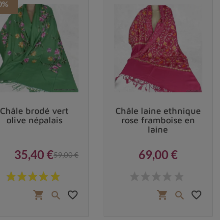
0%
Châle brodé vert
Châle laine ethnique
olive népalais
rose framboise en
laine
35,40 €
69,00 €
59,00 €
Prix
Prix de base
Prix
favorite_border
favorite_border
shopping_cart
shopping_cart

