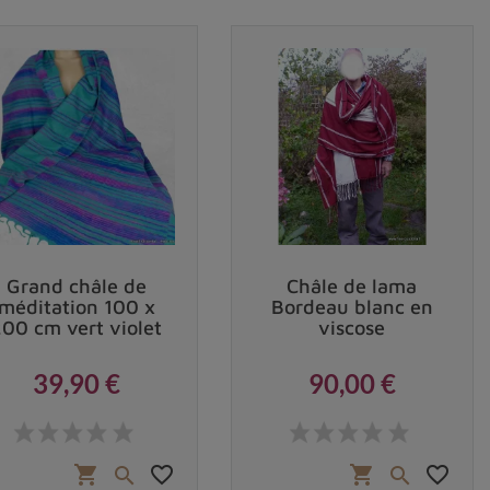
Grand châle de
Châle de lama
méditation 100 x
Bordeau blanc en
200 cm vert violet
viscose
39,90 €
90,00 €
Prix
Prix
favorite_border
favorite_border
shopping_cart
shopping_cart

