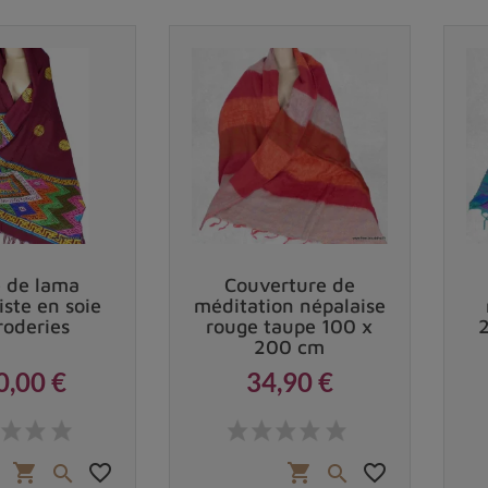
e de lama
Couverture de
ste en soie
méditation népalaise
roderies
rouge taupe 100 x
200 cm
0,00 €
34,90 €
Prix
Prix
favorite_border
favorite_border
shopping_cart
shopping_cart

