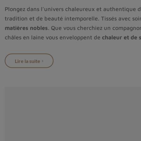
Plongez dans l’univers chaleureux et authentique 
tradition et de beauté intemporelle. Tissés avec soi
matières nobles
. Que vous cherchiez un compagnon 
châles en laine vous enveloppent de
chaleur et de 
Fabriqués à la main selon des techniques ancestral
Explorez notre collection et laissez-vous toucher pa
Lire la suite
chaque fil.
Quelle laine est utilisée pour fabriqu
Nos
étoles en laine
sont fabriqués avec différents pr
Le
châle en laine
1 ou 2 ou 3 épaisseurs : ce son
Ces châles sont en laine fine avec un tissage la
châle
Les
châles en laine bouillie
sont de type deux épa