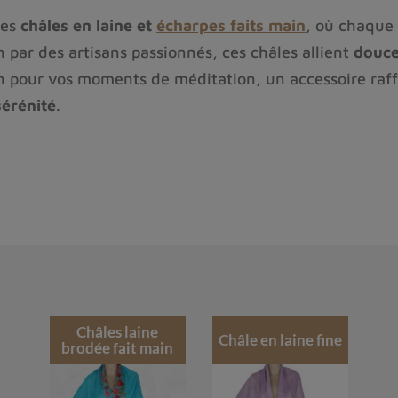
des
châles en laine et
écharpes faits main
, où chaque 
n par des artisans passionnés, ces châles allient
douce
pour vos moments de méditation, un accessoire raffi
sérénité
.
es, ils incarnent une démarche
éthique et durable
, va
r la
texture vivante de la laine
, les
motifs brodés av
er un châle artisanal ?
océdés selon l'effet que l'on veut obtenir :
t les épaisseurs de laine fine qui sons superposées af
Châles laine
rge, superposé à une autre épaisseur ce qui donne un a
Châle en laine fine
brodée fait main
isseurs ; ils sont plus épais que ceux en laine fine, l