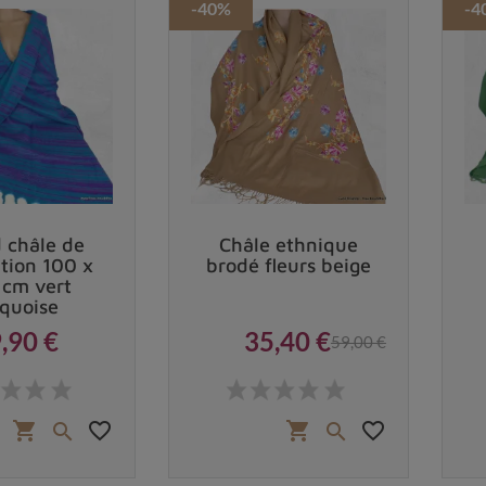
-40%
-4
 châle de
Châle ethnique
tion 100 x
brodé fleurs beige
cm vert
rquoise
,90 €
35,40 €
59,00 €
Prix
Prix
Prix de base
favorite_border
favorite_border
shopping_cart
shopping_cart

