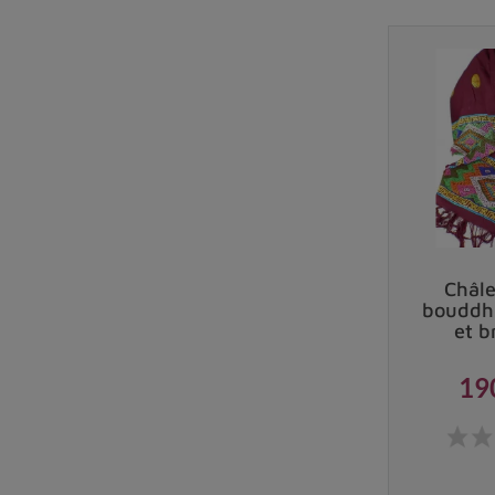
Châl
bouddhi
et b
19