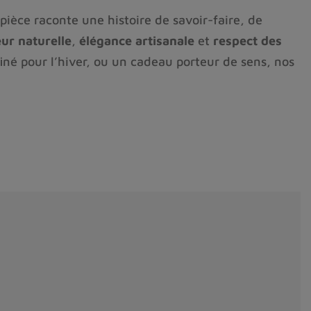
pièce raconte une histoire de savoir-faire, de
ur naturelle
,
élégance artisanale
et
respect des
né pour l’hiver, ou un cadeau porteur de sens, nos
lorisant le travail humain et les fibres naturelles.
ec amour
, et l’
âme des montagnes
qui habite
in de produire un effet de volume et de contraste.
spect très vaporeux et un style très "classe" au
'épaisseur étant nécessaire à la broderie.