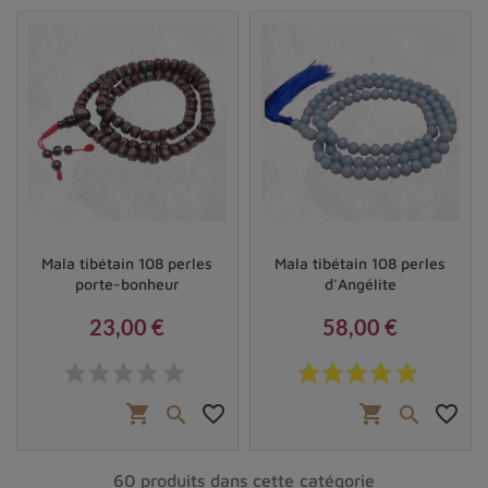
Mala tibétain 108 perles
Mala tibétain 108 perles
porte-bonheur
d'Angélite
23,00 €
58,00 €
Prix
Prix
shopping_cart
favorite_border
shopping_cart
favorite_border


60 produits dans cette catégorie