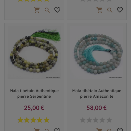
shopping_cart
favorite_border
shopping_cart
favorite_border


Mala tibétain Authentique
Mala tibétain Authentique
pierre Serpentine
pierre Amazonite
25,00 €
58,00 €
Prix
Prix