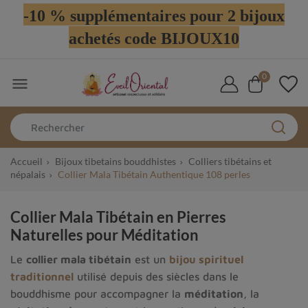
-10 % supplémentaires pour 2 bijoux
achetés code BIJOUX10
0

Accueil
Bijoux tibetains bouddhistes
Colliers tibétains et
népalais
Collier Mala Tibétain Authentique 108 perles
Collier Mala Tibétain en Pierres
Naturelles pour Méditation
Le
collier mala tibétain
est un
bijou spirituel
traditionnel
utilisé depuis des siècles dans le
bouddhisme pour accompagner la
méditation
, la