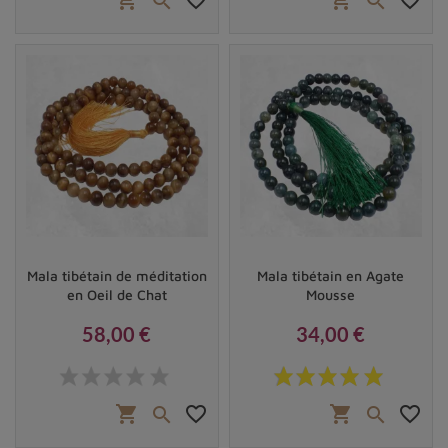
shopping_cart
favorite_border
shopping_cart
favorite_border


Mala tibétain de méditation
Mala tibétain en Agate
en Oeil de Chat
Mousse
58,00 €
34,00 €
Prix
Prix
shopping_cart
favorite_border
shopping_cart
favorite_border

