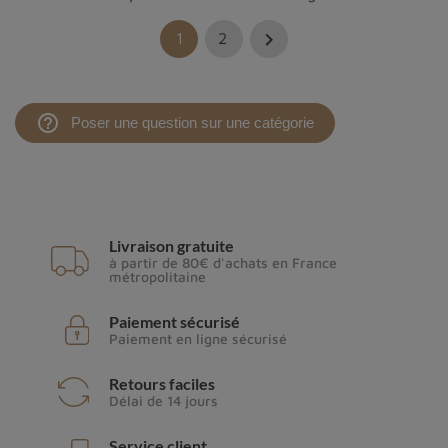

1
2
help_outline
Poser une question sur une catégorie
Livraison gratuite
à partir de 80€ d'achats en France
métropolitaine
Paiement sécurisé
Paiement en ligne sécurisé
Retours faciles
Délai de 14 jours
Service client