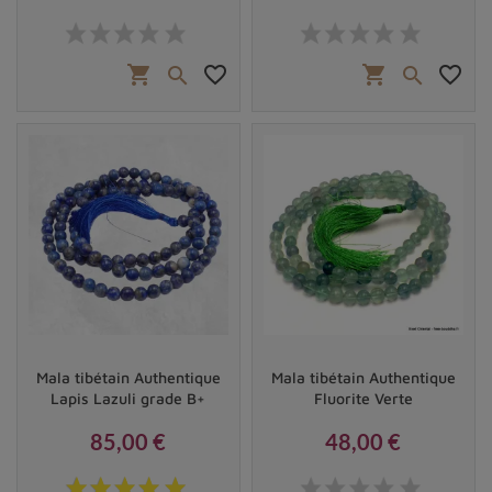
Prix
Prix
shopping_cart
favorite_border
shopping_cart
favorite_border


Mala tibétain Authentique
Mala tibétain Authentique
Lapis Lazuli grade B+
Fluorite Verte
85,00 €
48,00 €
Prix
Prix