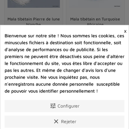
meilleure stabilité émotionnelle durant la pratique. Cette
régularité donne confiance et structure les séances de
méditation.
Mala tibétain Pierre de lune
Mala tibétain en Turquoise
blanche
Africaine
Le toucher répétitif des perles crée un lien physique
×
doux avec l’objet, ancrant l’attention ici et maintenant.
97,00 €
113,00 €
Bienvenue sur notre site ! Nous sommes les cookies, ces
Cet effet sensoriel réduit aussi le stress quotidien,
minuscules fichiers à destination soit fonctionnelle, soit
Prix
Prix
contribuant à pacifier progressivement l'état intérieur.
d'analyse de performances ou de publicité. Si les
premiers ne peuvent être désactivés sous peine d'altérer
shopping_cart
favorite_border
shopping_cart
favorite_border


Ces malas font partie de notre collection de
colliers
le fonctionnement du site, vous êtes libre d'accepter ou
tibétains et népalais
, où chaque bijou incarne une
pas les autres. Et même de changer d'avis lors d'une
intention sacrée et une tradition artisanale profonde.
prochaine visite. Ne vous inquiétez pas, nous
Signification spirituelle et bienfaits du mala
n'enregistrons aucune donnée personnelle susceptible
tibétain
de pouvoir vous identifier personnellement !
Le
collier mala tibétain
rassemble autour de lui tout un
tune
Configurer
imaginaire empreint de
spiritualité
. Son porteur adhère
à une tradition pluri-millénaire où l’objet n’est jamais
clear
Rejeter
neutre : il véhicule
protection
, chance et guidance sur