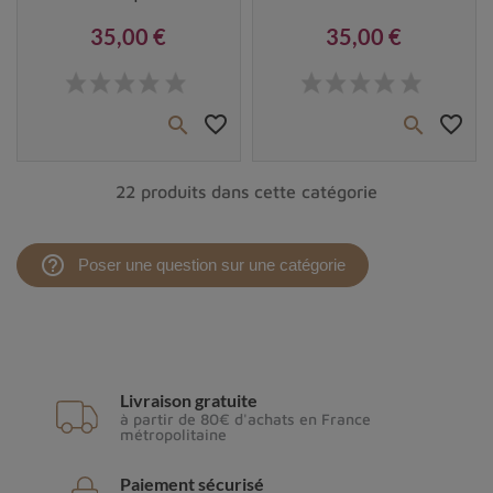
35,00 €
35,00 €
Prix
Prix
favorite_border
favorite_border


22 produits dans cette catégorie
help_outline
Poser une question sur une catégorie
Livraison gratuite
à partir de 80€ d'achats en France
métropolitaine
Paiement sécurisé