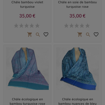
Châle bambou violet
Châle en soie de bambou
turquoise
turquoise rose
35,00 €
35,00 €
Prix
Prix
shopping_cart
favorite_border
shopping_cart
favorite_border


Vendu
Vendu
Châle écologique en
Châle écologique en
bambou turquoise rose
bambou nuances de bleu