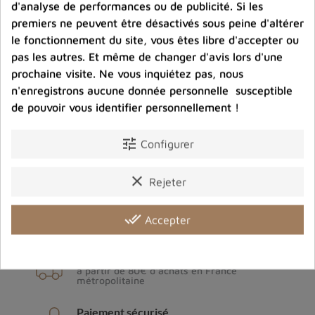
d'analyse de performances ou de publicité. Si les
premiers ne peuvent être désactivés sous peine d'altérer
le fonctionnement du site, vous êtes libre d'accepter ou
pas les autres. Et même de changer d'avis lors d'une
prochaine visite. Ne vous inquiétez pas, nous
n'enregistrons aucune donnée personnelle susceptible
de pouvoir vous identifier personnellement !
tune
Configurer
Archives du blog
clear
Rejeter
done_all
Accepter
Livraison gratuite
à partir de 80€ d'achats en France
métropolitaine
Paiement sécurisé