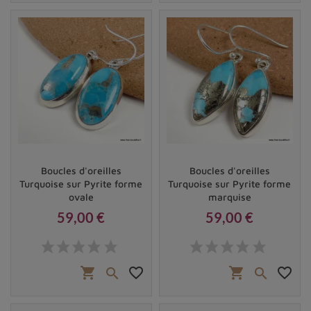
Boucles d'oreilles
Boucles d'oreilles
Turquoise sur Pyrite forme
Turquoise sur Pyrite forme
ovale
marquise
59,00 €
59,00 €
Prix
Prix
shopping_cart
favorite_border
shopping_cart
favorite_border

