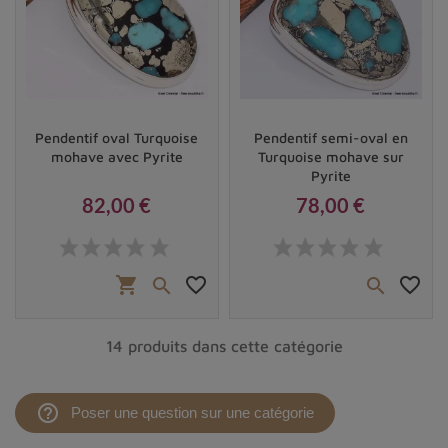
Vendu
Pendentif oval Turquoise
Pendentif semi-oval en
mohave avec Pyrite
Turquoise mohave sur
Pyrite
82,00 €
78,00 €
Prix
Prix
shopping_cart
favorite_border
favorite_border


14 produits dans cette catégorie
help_outline
Poser une question sur une catégorie