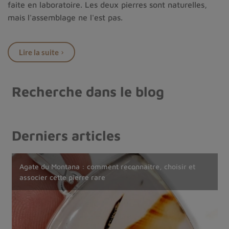
faite en laboratoire. Les deux pierres sont naturelles,
mais l'assemblage ne l'est pas.
A ne pas confondre avec l'
authentique Turquoise
Iranienne de Nishapur
qui est naturellement incrustée
Lire la suite
de pyrite.
Recherche dans le blog
Derniers articles
Comprendre les objets rituels bouddhistes : usages,
Agate du Montana : comment reconnaître, choisir et
Acheter des bijoux en pierre naturelle : guide complet
Comment reconnaître un mala tibétain authentique ?
traditions et distinctions
associer cette pierre rare