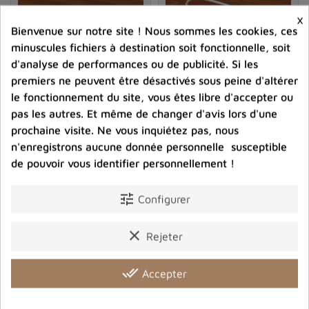
×
Bienvenue sur notre site ! Nous sommes les cookies, ces
minuscules fichiers à destination soit fonctionnelle, soit
d'analyse de performances ou de publicité. Si les
premiers ne peuvent être désactivés sous peine d'altérer
le fonctionnement du site, vous êtes libre d'accepter ou
pas les autres. Et même de changer d'avis lors d'une
prochaine visite. Ne vous inquiétez pas, nous
n'enregistrons aucune donnée personnelle susceptible
Boucles d'oreilles semi-
Boucles d'oreilles ovales
de pouvoir vous identifier personnellement !
ovales Turquoise sur Pyrite
Turquoise sur Pyrite
77,00 €
77,00 €
tune
Configurer
Prix
Prix
clear
Rejeter
shopping_cart
favorite_border
shopping_cart
favorite_border


done_all
Accepter