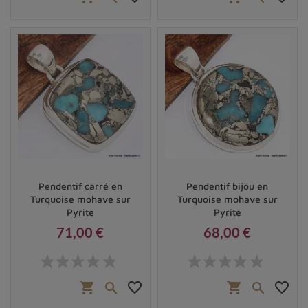
Pendentif carré en
Pendentif bijou en
Turquoise mohave sur
Turquoise mohave sur
Pyrite
Pyrite
71,00 €
68,00 €
Prix
Prix
shopping_cart
favorite_border
shopping_cart
favorite_border

