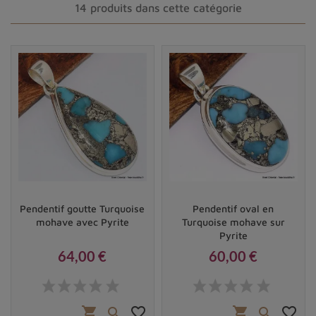
14 produits dans cette catégorie
Turquoise de Nishapur
Pendentif goutte Turquoise
Pendentif oval en
mohave avec Pyrite
Turquoise mohave sur
Pyrite
64,00 €
60,00 €
Prix
Prix
shopping_cart
favorite_border
shopping_cart
favorite_border

