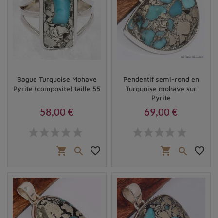
Bague Turquoise Mohave
Pendentif semi-rond en
Pyrite (composite) taille 55
Turquoise mohave sur
Pyrite
58,00 €
69,00 €
Prix
Prix
shopping_cart
favorite_border
shopping_cart
favorite_border

