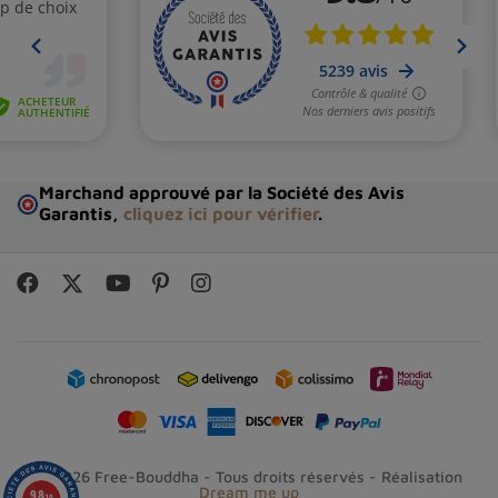
Distinguer un espace dédié chez soi en faisant de la
couverture l’élément central du coin méditation.
S’envelopper entièrement lors des séances
matinales, quand la fraîcheur domine, afin de
favoriser un réveil tout en douceur.
Intégrer progressivement la
couverture de méditation
Marchand approuvé par la Société des Avis
à chaque session permet de transformer non seulement
Garantis,
cliquez ici pour vérifier
.
le
confort physique
, mais aussi la qualité de présence à
soi-même. Explorer différentes méthodes inspire à
renouveler sa
pratique spirituelle
et à trouver son
propre équilibre, porté par l’héritage riche du
Népal
et
de la tradition
bouddhiste
.
N'hésitez pas à consulter notre rubrique nos châles, où
vous découvrirez également de beaux
châles en laine
mérinos
ou laine fine.
© 2026 Free-Bouddha - Tous droits réservés - Réalisation
Dream me up
9.8
/10