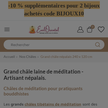
-10 % supplémentaires pour 2 bijoux
achetés code BIJOUX10
0

Accueil
Nos Châles
Grand châle népalais 240 x 120 cm
Grand châle laine de méditation -
Artisant népalais.
Châles de méditation pour pratiquants
bouddhistes
Les
grands
châles tibétains de méditation
sont des