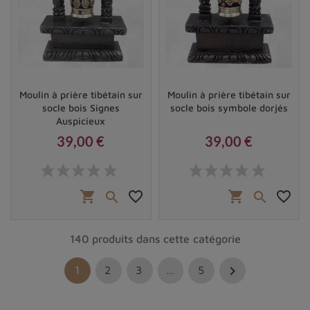
Moulin à prière tibétain sur
Moulin à prière tibétain sur
socle bois Signes
socle bois symbole dorjés
Auspicieux
39,00 €
39,00 €
Prix
Prix
shopping_cart
favorite_border
shopping_cart
favorite_border


140 produits dans cette catégorie

1
2
3
…
5