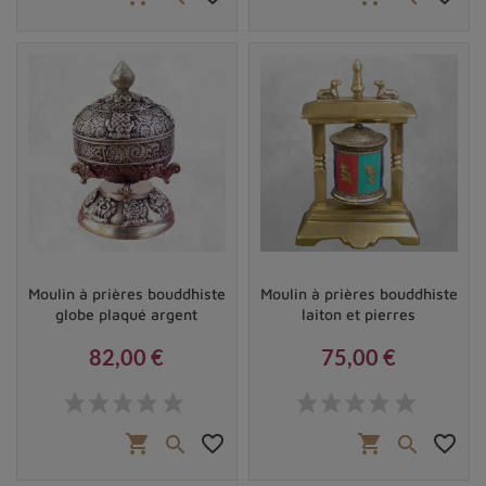
Moulin à prières bouddhiste
Moulin à prières bouddhiste
globe plaqué argent
laiton et pierres
82,00 €
75,00 €
Prix
Prix
shopping_cart
favorite_border
shopping_cart
favorite_border

