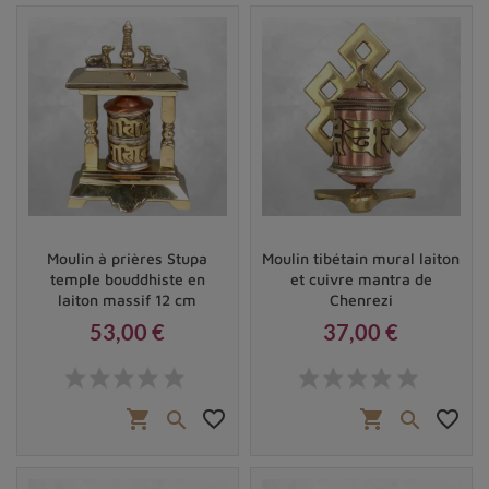
Moulin à prières Stupa
Moulin tibétain mural laiton
temple bouddhiste en
et cuivre mantra de
laiton massif 12 cm
Chenrezi
53,00 €
37,00 €
Prix
Prix
shopping_cart
favorite_border
shopping_cart
favorite_border

