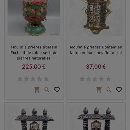
Moulin à prières tibétain
Moulin à prières tibétain en
Exclusif de table serti de
laiton noeud sans fin mural
pierres naturelles
225,00 €
37,00 €
Prix
Prix
shopping_cart
favorite_border
shopping_cart
favorite_border

