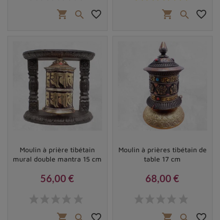
shopping_cart
favorite_border
shopping_cart
favorite_border


Moulin à prière tibétain
Moulin à prières tibétain de
mural double mantra 15 cm
table 17 cm
56,00 €
68,00 €
Prix
Prix
shopping_cart
favorite_border
shopping_cart
favorite_border

