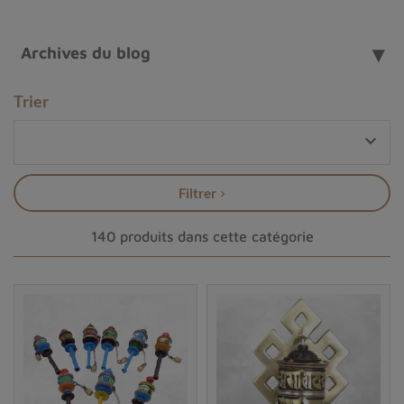
dans votre maison ou offrir un cadeau spirituel porteur
de sens à un proche. En choisissant un
moulin à prières
Archives du blog
tibétain du Népal
, vous invitez la sagesse, la paix et la
beauté dans votre vie tout en soutenant l’
artisanat
Trier
traditionnel népalais
.

La portée spirituelle et culturelle du moulin à
prières tibétain
Filtrer
Le
moulin à mantras tibétains
est un élément
emblématique du
bouddhisme tibétain
, utilisé depuis
140 produits dans cette catégorie
des siècles pour purifier le
karma,
invoquer
la
compassion
et accumuler des
mérites spirituels
. Cet
objet sacré, appelé "
mani korlo
" ou "
mani choskhor
",
incarne la puissance des
mantras bouddhistes
et
accompagne les pratiquants dans leur quête de bien-
être et de méditation.
Les composantes essentielles d'un moulin à