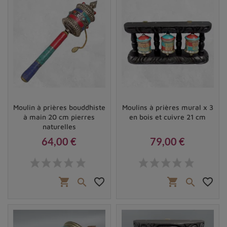
Moulin à prières bouddhiste
Moulins à prières mural x 3
à main 20 cm pierres
en bois et cuivre 21 cm
naturelles
64,00 €
79,00 €
Prix
Prix
shopping_cart
favorite_border
shopping_cart
favorite_border

