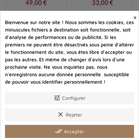
promotion de la compassion et du bonheur universel.
49,00 €
33,00 €
Pour accompagner votre moulin à prières, découvrez
Prix
Prix
×
notre sélection d’
encens tibétains de purification
.
Bienvenue sur notre site ! Nous sommes les cookies, ces
shopping_cart
favorite_border
shopping_cart
favorite_border


minuscules fichiers à destination soit fonctionnelle, soit
d'analyse de performances ou de publicité. Si les
premiers ne peuvent être désactivés sous peine d'altérer
le fonctionnement du site, vous êtes libre d'accepter ou
pas les autres. Et même de changer d'avis lors d'une
prochaine visite. Ne vous inquiétez pas, nous
n'enregistrons aucune donnée personnelle susceptible
de pouvoir vous identifier personnellement !
tune
Configurer
Moulin tibétain mural
Moulin à prières mural
clear
Rejeter
turquoise, Dorjés et
noeud infini turquoise
mantras
done_all
Accepter
45,00 €
45,00 €