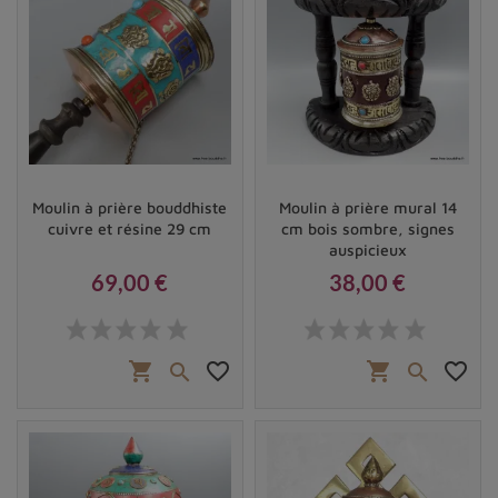
Moulin à prière bouddhiste
Moulin à prière mural 14
cuivre et résine 29 cm
cm bois sombre, signes
auspicieux
69,00 €
38,00 €
Prix
Prix
shopping_cart
favorite_border
shopping_cart
favorite_border

