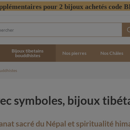
pplémentaires pour 2 bijoux achetés code
Bijoux tibetains
Nos pierres
Nos Châles
bouddhistes
ouddhistes
ec symboles, bijoux tibét
anat sacré du Népal et spiritualité hi