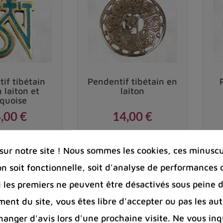
if tibétain
Pendentif tibétain en
 laiton et
laiton
rquoise
,00 €
14,00 €
Prix
Prix
ur notre site ! Nous sommes les cookies, ces minuscul
favorite_border
favorite_border
shopping_cart
shopping_cart


on soit fonctionnelle, soit d'analyse de performances 
Si les premiers ne peuvent être désactivés sous peine d
ent du site, vous êtes libre d'accepter ou pas les aut
nger d'avis lors d'une prochaine visite. Ne vous inq
Vrai pendentif tibétain amulette ghau