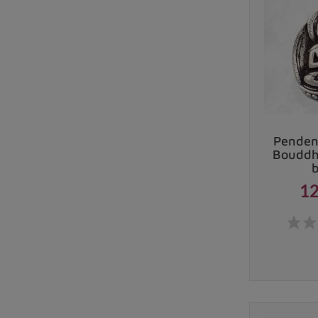
l'identité et le goût personnel de celui qui le por
Expression culturelle
: pour certaines personnes
philosophie et sa spiritualité.
Comment reconnaitre un vrai pendent
Pendent
Bouddh
12