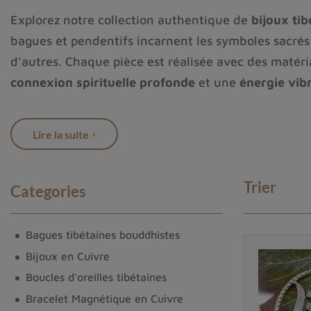
Explorez notre collection authentique de
bijoux ti
bagues et pendentifs incarnent les symboles sacré
d’autres. Chaque pièce est réalisée avec des matér
connexion spirituelle profonde
et une
énergie vibr
Ces bijoux ne sont pas de simples ornements : ils s
spirituel
, d’un
accessoire de méditation
, ou d’un
b
Lire la suite
et du bien-être.
L'histoire des pendentifs tibétains et 
Trier
Categories
Les
bijoux spirituels tibétains
, et plus particulière
Bagues tibétaines bouddhistes
Les
pendentifs bouddhistes
sont souvent ornés de
Bijoux en Cuivre
sacrées) ou des
symboles du bouddhisme
tels que 
Boucles d'oreilles tibétaines
Le rôle des pendentifs dans la religion
Bracelet Magnétique en Cuivre