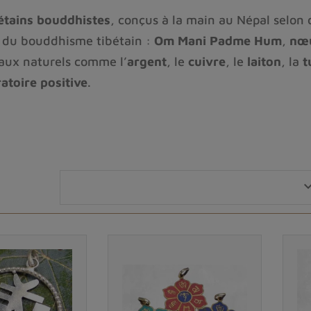
bétains bouddhistes
, conçus à la main au Népal selon d
s du bouddhisme tibétain :
Om Mani Padme Hum
,
nœu
iaux naturels comme l’
argent
, le
cuivre
, le
laiton
, la
t
atoire positive
.
ont porteurs de
protection
, de
sérénité
et de
sagesse 
ijou ethnique chargé de sens
, nos créations tibétain
leurs bienfaits
ment les
pendentifs tibétain
s, font partie intégrante d
motifs religieux ou spirituels
, comme des images de
le
nœud sans fin
et la
roue du Dharma
, qui sont cen
 et la spiritualité tibétaines