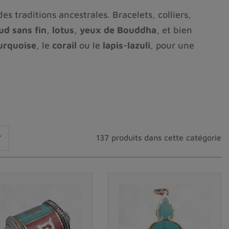
es traditions ancestrales. Bracelets, colliers,
d sans fin
,
lotus
,
yeux de Bouddha
, et bien
urquoise
, le
corail
ou le
lapis-lazuli
, pour une
intérieure
. Que vous soyez en quête d’un
talismans
es vous accompagnent sur le chemin de l’élévation

137 produits dans cette catégorie
e la culture tibétaine depuis des siècles.
 Bouddha, des
mantras
de protection
(phrases
sés apporter
bonheur et paix
à leur propriétaire.