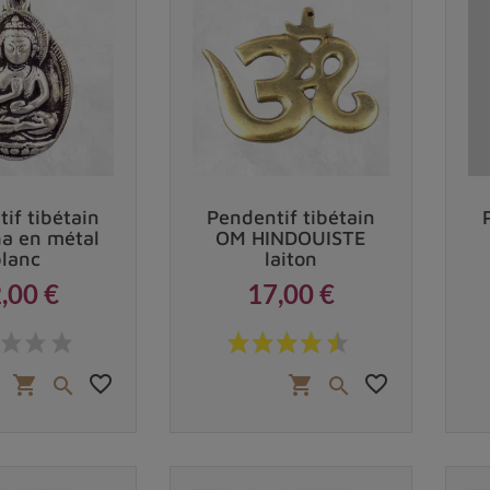
te.
, porter un pendentif tibétain est un moyen d'exprimer
if tibétain ?
if tibétain
Pendentif tibétain
a en métal
OM HINDOUISTE
blanc
laiton
,00 €
17,00 €
Prix
Prix
favorite_border
favorite_border
shopping_cart
shopping_cart

