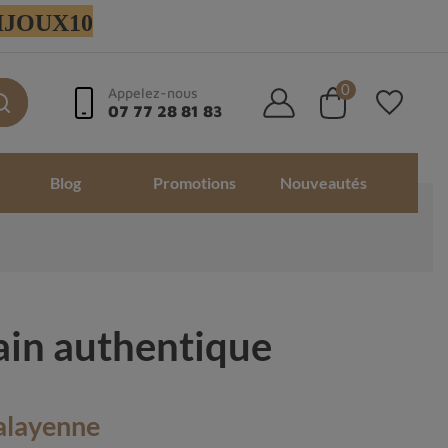
 BIJOUX10
0
Appelez-nous
07 77 28 81 83
Blog
Promotions
Nouveautés
ain authentique
malayenne