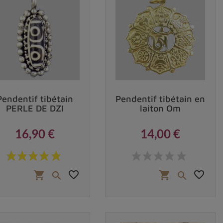
 leur intérêt pour la culture tibétaine, sa
Pendentif tibétain
Pendentif tibétain en
PERLE DE DZI
laiton Om
16,90 €
14,00 €
Prix
Prix
favorite_border
favorite_border
shopping_cart
shopping_cart

