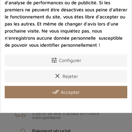
d'analyse de performances ou de publicité. Si les
premiers ne peuvent être désactivés sous peine d'altérer
le fonctionnement du site, vous êtes libre d'accepter ou
pas les autres. Et même de changer d'avis lors d'une
prochaine visite. Ne vous inquiétez pas, nous
n'enregistrons aucune donnée personnelle susceptible
de pouvoir vous identifier personnellement !
tune
Configurer
Archives du blog
clear
Rejeter
done_all
Accepter
Livraison gratuite
à partir de 80€ d'achats en France
métropolitaine
Paiement sécurisé