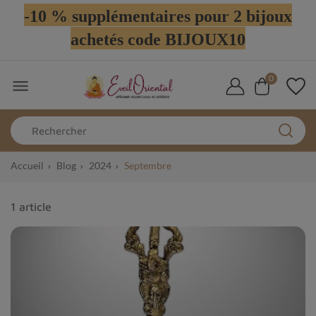
-10 % supplémentaires pour 2 bijoux
achetés code BIJOUX10
0

Accueil
Blog
2024
Septembre
1 article