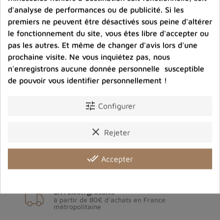
d'analyse de performances ou de publicité. Si les
premiers ne peuvent être désactivés sous peine d'altérer
le fonctionnement du site, vous êtes libre d'accepter ou
pas les autres. Et même de changer d'avis lors d'une
prochaine visite. Ne vous inquiétez pas, nous
n'enregistrons aucune donnée personnelle susceptible
de pouvoir vous identifier personnellement !
tune
Configurer
Archives du blog
clear
Rejeter
done_all
Accepter
Livraison gratuite
à partir de 80€ d'achats en France
métropolitaine