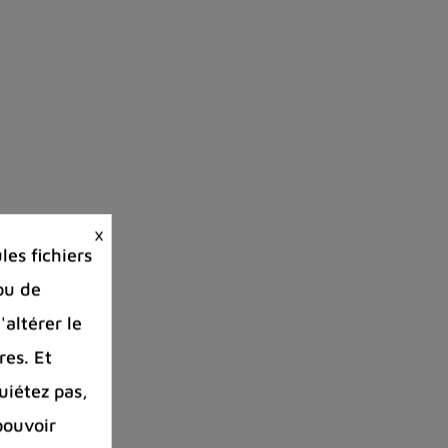
×
es fichiers
ou de
'altérer le
res. Et
uiétez pas,
pouvoir