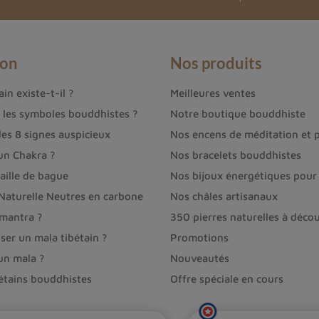
ion
Nos produits
in existe-t-il ?
Meilleures ventes
t les symboles bouddhistes ?
Notre boutique bouddhiste
des 8 signes auspicieux
Nos encens de méditation et p
un Chakra ?
Nos bracelets bouddhistes
aille de bague
Nos bijoux énergétiques pour 
 Naturelle Neutres en carbone
Nos châles artisanaux
 mantra ?
350 pierres naturelles à décou
ser un mala tibétain ?
Promotions
un mala ?
Nouveautés
bétains bouddhistes
Offre spéciale en cours