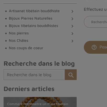
Effectuez 
Artisanat tibétain bouddhiste

Bijoux Pierres Naturelles

Bijoux tibetains bouddhistes

Nos pierres

Nos Châles

help_outline
Pose
Nos coups de coeur
Recherche dans le blog
Derniers articles
Comprendre les objets rituels
Agate du Montana : comment
Acheter des bijoux en pierre naturelle :
Comment reconnaître un mala tibétain