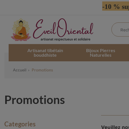
-10 % su
Artisanat tibétain
Bijoux Pierres
bouddhiste
Naturelles
Accueil
Promotions
Promotions
Categories
Veuillez n