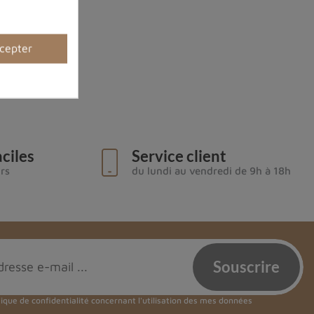
cepter
ciles
Service client
urs
du lundi au vendredi de 9h à 18h
tique de confidentialité
concernant l'utilisation des mes données