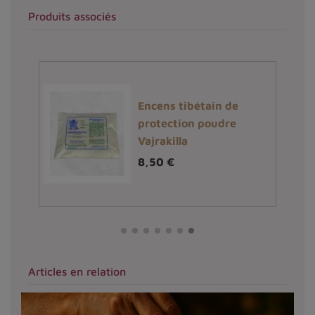
Produits associés
Encens tibétain de
protection poudre
e
Vajrakilla
8,50 €
Articles en relation