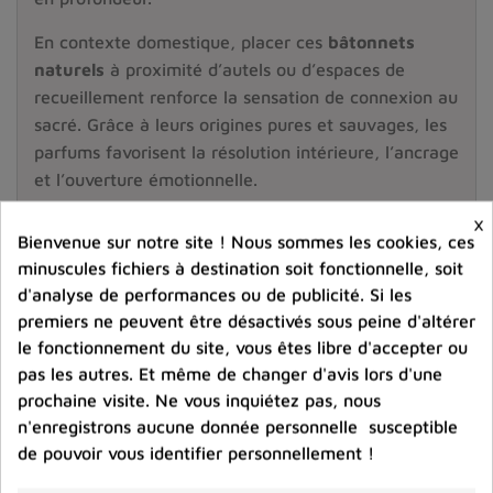
En contexte domestique, placer ces
bâtonnets
naturels
à proximité d’autels ou d’espaces de
recueillement renforce la sensation de connexion au
sacré. Grâce à leurs origines pures et sauvages, les
parfums favorisent la résolution intérieure, l’ancrage
et l’ouverture émotionnelle.
×
Bienfaits de l’encens tibétain bio pour la
Bienvenue sur notre site ! Nous sommes les cookies, ces
purification et la méditation
minuscules fichiers à destination soit fonctionnelle, soit
d'analyse de performances ou de publicité. Si les
Dans la
médecine tibétaine
, de nombreuses
premiers ne peuvent être désactivés sous peine d'altérer
plantes choisies pour la confection de l’
encens bio
le fonctionnement du site, vous êtes libre d'accepter ou
ont un rôle reconnu en phytothérapie. Elles
pas les autres. Et même de changer d'avis lors d'une
interviennent pour calmer l’agitation, améliorer la
prochaine visite. Ne vous inquiétez pas, nous
qualité du sommeil ou accompagner des pratiques
n'enregistrons aucune donnée personnelle susceptible
de soin énergétique doux.
de pouvoir vous identifier personnellement !
Les utilisateurs rapportent souvent des expériences