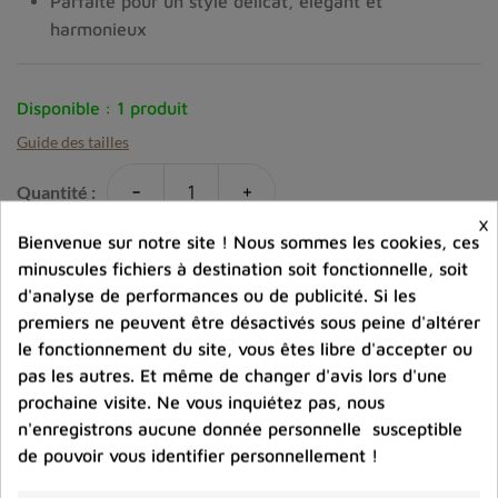
Parfaite pour un style délicat, élégant et
harmonieux
Disponible :
1 produit
Guide des tailles
-
+
Quantité :
×
Bienvenue sur notre site ! Nous sommes les cookies, ces
favorite_border
Ajouter au panier
minuscules fichiers à destination soit fonctionnelle, soit
d'analyse de performances ou de publicité. Si les
premiers ne peuvent être désactivés sous peine d'altérer
Ajouter à la comparaison
le fonctionnement du site, vous êtes libre d'accepter ou
pas les autres. Et même de changer d'avis lors d'une
help_outline
Posez une question sur ce produit
prochaine visite. Ne vous inquiétez pas, nous
n'enregistrons aucune donnée personnelle susceptible
de pouvoir vous identifier personnellement !