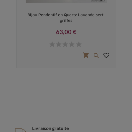
ibre
Bijou Pendentif en Quartz Lavande serti
P
griffes
63,00 €
Prix
favorite_border
shopping_cart
favorite_border


Livraison gratuite