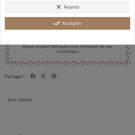
clear
Rejeter
Port offert dès 80 € d’achat en France métropolitaine.
done_all
100 € pour la Belgique
Accepter
Entreprise éco-responsable.
Bijoux argent fabriqués sans émission de gaz
carbonique
Partager :
Avis clients