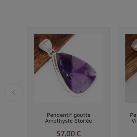
eauté
tana
Pendentif goutte
Pe
ue
Améthyste Etoilée
Vi
57,00 €