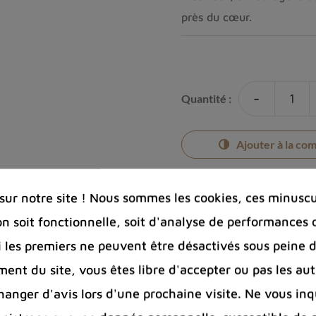
près du cœur.
-
Quantité :
Ajouter à la co
ur notre site ! Nous sommes les cookies, ces minuscul
on soit fonctionnelle, soit d'analyse de performances 
Photos cont
Si les premiers ne peuvent être désactivés sous peine d
Port offert 
ent du site, vous êtes libre d'accepter ou pas les aut
100 € pour 
nger d'avis lors d'une prochaine visite. Ne vous inq
Entreprise 
Bijoux arge