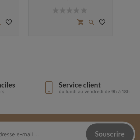
Prix
favorite_border
favorite_border
shopping_cart


ciles
Service client
urs
du lundi au vendredi de 9h à 18h