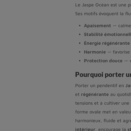
Le Jaspe Océan est une p
Ses motifs évoquent la fl
Apaisement
— calme 
Stabilité émotionnel
Énergie régénérante
Harmonie
— favorise l
Protection douce
— v
Pourquoi porter u
Porter un pendentif en
Ja
et
régénérante
au quotidi
tensions et à cultiver une
forme ovale met en valeur 
harmonieux, fluide et agr
intérieur
, encourage la
s