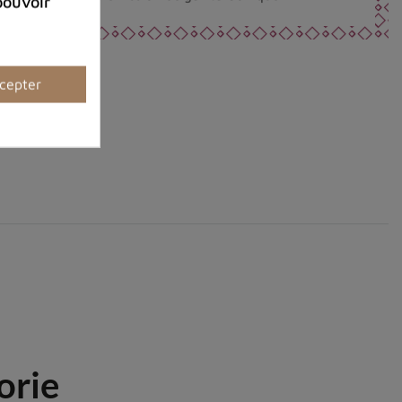
pouvoir
cepter
orie