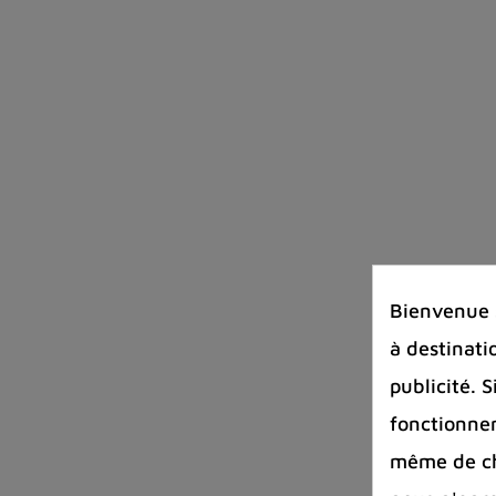
Bienvenue s
à destinati
publicité. 
fonctionnem
même de cha