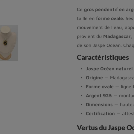
Ce
gros pendentif en ar
taillé en
forme ovale
. Se
mouvement de l’eau, appo
provient du
Madagascar
,
de son Jaspe Océan. Chaqu
Caractéristiques
Jaspe Océan naturel
Origine
— Madagasca
Forme ovale
— ligne f
Argent 925
— montur
Dimensions
— hauteu
Certification
— attest
Vertus du Jaspe O