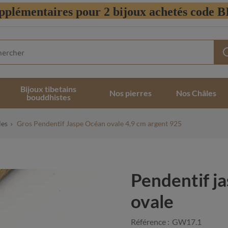
pplémentaires pour 2 bijoux achetés code
Bijoux tibetains
Nos pierres
Nos Châles
bouddhistes
les
Gros Pendentif Jaspe Océan ovale 4,9 cm argent 925
Pendentif j
ovale
Référence :
GW17.1