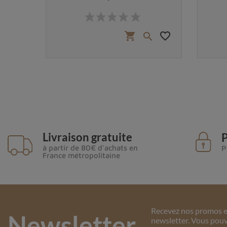
Prix
 €
favorite_border
favorite_border
shopping_cart


Livraison gratuite
P
à partir de 80€ d'achats en
P
France métropolitaine
Recevez nos promos et
Newsletter
newsletter. Vous pouv