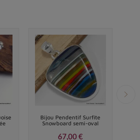
uoise
Bijou Pendentif Surfite
Pen
ée
Snowboard semi-oval
A
67,00 €